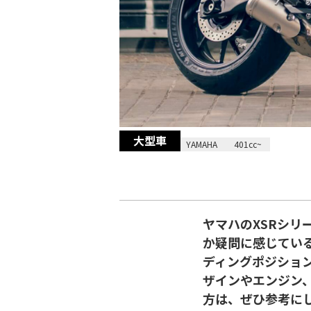
大型車
2026/04/17
YAMAHA
401cc~
ヤマハのXSRシリ
か疑問に感じている
ディングポジショ
ザインやエンジン、
方は、ぜひ参考に