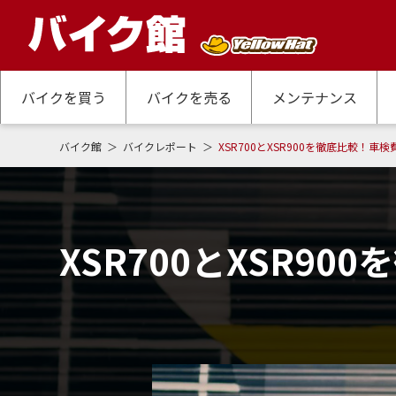
バイクを買う
バイクを売る
メンテナンス
バイク館
バイクレポート
XSR700とXSR900を徹底比較！
XSR700とXSR