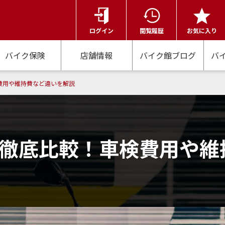
ログイン
閲覧履歴
お気に入り
バイク保険
店舗情報
バイク館ブログ
バ
車検費用や維持費など違いを解説
900を徹底比較！車検費用