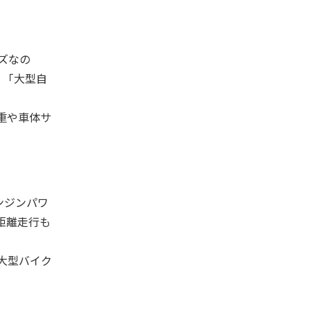
ズなの
、「大型自
重や車体サ
ンジンパワ
距離走行も
大型バイク