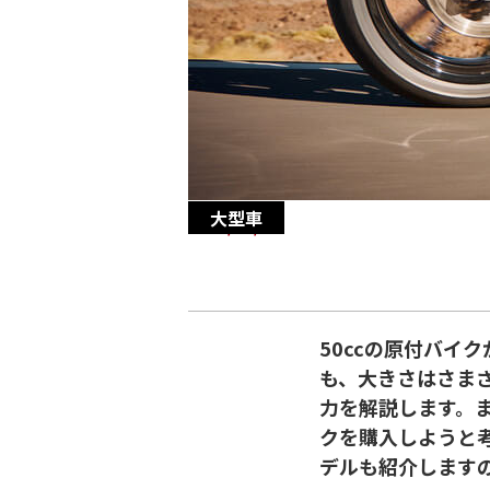
大型車
2023/09/07
50ccの原付バイ
も、大きさはさまざ
力を解説します。
クを購入しようと
デルも紹介します