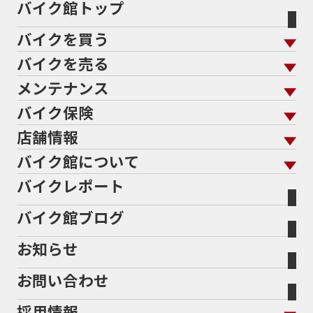
バイク館トップ
バイクを買う
バイクを売る
バイクを買う トップ
支払総額から探す
メンテナンス
バイクを売る トップ
ローン返却中の売却
バイクを探す
走行距離から探す
バイク保険
メンテナンス トップ
KeePer
バイク館買取の強み
よくあるご質問
メーカーから探す
中古車から探す
店舗情報
バイク保険 トップ
バイク点検
プロテクションフィルム
バイクを高く売るコツ
バイク買取強化車両
バイク館について
色から探す
国内新車から探す
施工
店舗情報 トップ
自賠責保険
バイク車検
バイクレポート
バイク買取の流れ
オンライン査定フォーム
バイク館について トップ
スタイルから探す
輸入新車から探す
北海道
静岡
整備予約フォーム
任意保険
Bikeep
バイク館ブログ
全国展開の強み
バイク館が選ばれる理由
排気量から探す
オリジナル延長保証
宮城
愛知
バイク保険無料見積り（現在未加入の方）
お知らせ
メーカー別買取相場・
事例一覧
会社概要
地域から探す
立ちごけ補償
バイク保険無料見積り（他社でご加入の方）
福島
三重
ヤマハ
トライアンフ
お問い合わせ
盗難保険
沿革
茨城
滋賀
ホンダ
アプリリア
採用情報