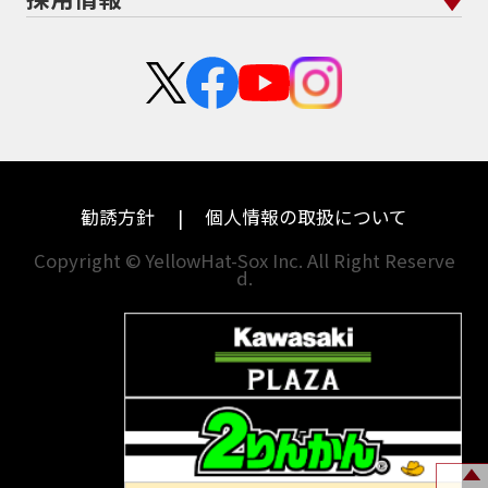
二輪公正取引協議会加盟店
栃木
京都
スズキ
KTM
新卒採用
群馬
大阪
カワサキ
モトグッツイ
中途採用・アルバイト
埼玉
兵庫
ハーレーダビッドソン
MVアグスタ
千葉
奈良
ドゥカティ
他海外ﾒｰｶｰ
東京
和歌山
BMW
勧誘方針
個人情報の取扱について
神奈川
香川
Copyright © YellowHat-Sox Inc. All Right Reserve
d.
新潟
愛媛
石川
福岡
山梨
長崎
岐阜
熊本