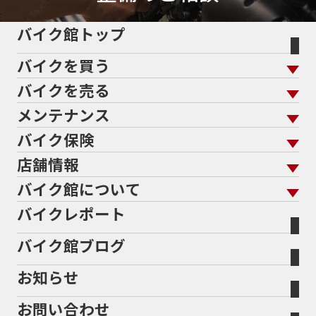
バイク館トップ
バイクを買う
バイクを売る
バイクを買う トップ
支払総額から探す
メンテナンス
バイクを売る トップ
ローン返却中の売却
バイクを探す
走行距離から探す
バイク保険
メンテナンス トップ
KeePer
バイク館買取の強み
よくあるご質問
メーカーから探す
中古車から探す
店舗情報
バイク保険 トップ
バイク点検
プロテクションフィルム
バイクを高く売るコツ
バイク買取強化車両
バイク館について
色から探す
国内新車から探す
施工
店舗情報 トップ
自賠責保険
バイク車検
バイクレポート
バイク買取の流れ
オンライン査定フォーム
バイク館について トップ
スタイルから探す
輸入新車から探す
北海道
静岡
整備予約フォーム
任意保険
Bikeep
バイク館ブログ
全国展開の強み
バイク館が選ばれる理由
排気量から探す
オリジナル延長保証
宮城
愛知
バイク保険無料見積り（現在未加入の方）
お知らせ
メーカー別買取相場・
事例一覧
会社概要
地域から探す
立ちごけ補償
バイク保険無料見積り（他社でご加入の方）
福島
三重
ヤマハ
トライアンフ
お問い合わせ
盗難保険
沿革
茨城
滋賀