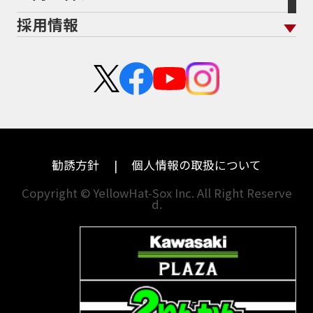
ホンダ
アプリリア
採用情報
二輪公正取引協議会加盟店
栃木
京都
スズキ
KTM
新卒採用
群馬
大阪
カワサキ
モトグッツイ
中途採用・アルバイト
埼玉
兵庫
ハーレーダビッドソン
MVアグスタ
千葉
奈良
ドゥカティ
他海外ﾒｰｶｰ
東京
和歌山
BMW
勧誘方針
個人情報の取扱について
神奈川
香川
Copyright © YellowHat-Sox Inc. All Right Reserve
d.
新潟
愛媛
石川
福岡
山梨
長崎
岐阜
熊本