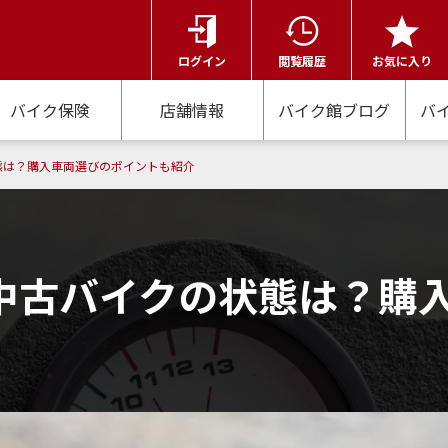
ログイン
閲覧履歴
お気に入り
バイク保険
店舗情報
バイク館ブログ
バ
態は？購入車両選びのポイントも紹介
中古バイクの状態は？購