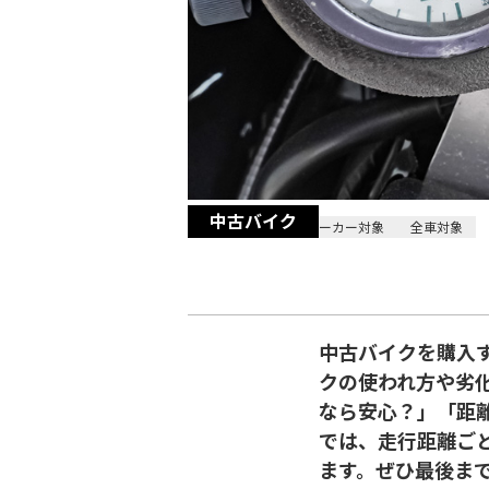
中古バイク
2025/11/14
全メーカー対象
全車対象
中古バイクを購入
クの使われ方や劣
なら安心？」「距
では、走行距離ご
ます。ぜひ最後ま