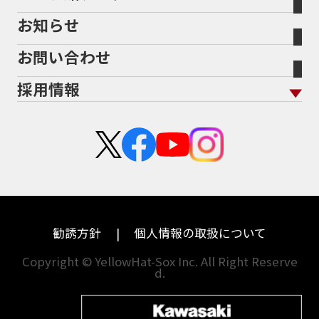
バイク保険無料見積り（現在未加入の方）
お知らせ
メーカー別買取相場・
事例一覧
会社概要
地域から探す
立ちごけ補償
バイク保険無料見積り（他社でご加入の方）
福島
三重
ヤマハ
トライアンフ
お問い合わせ
盗難保険
沿革
茨城
滋賀
ホンダ
アプリリア
採用情報
二輪公正取引協議会加盟店
栃木
京都
スズキ
KTM
新卒採用
群馬
大阪
カワサキ
モトグッツイ
中途採用・アルバイト
埼玉
兵庫
ハーレーダビッドソン
MVアグスタ
千葉
奈良
ドゥカティ
他海外ﾒｰｶｰ
東京
和歌山
BMW
勧誘方針
個人情報の取扱について
神奈川
香川
Copyright © YellowHat-Sox Inc. All Right Reserve
d.
新潟
愛媛
石川
福岡