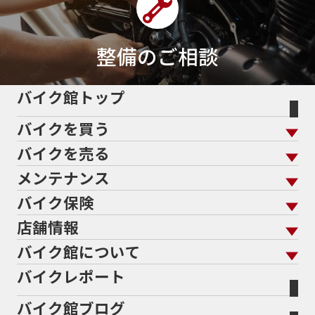
整備のご相談
バイク館トップ
バイクを買う
バイクを売る
バイクを買う トップ
支払総額から探す
メンテナンス
バイクを売る トップ
ローン返却中の売却
バイクを探す
走行距離から探す
バイク保険
メンテナンス トップ
KeePer
バイク館買取の強み
よくあるご質問
メーカーから探す
中古車から探す
店舗情報
バイク保険 トップ
バイク点検
プロテクションフィルム
バイクを高く売るコツ
バイク買取強化車両
バイク館について
色から探す
国内新車から探す
施工
店舗情報 トップ
自賠責保険
バイク車検
バイクレポート
バイク買取の流れ
オンライン査定フォーム
バイク館について トップ
スタイルから探す
輸入新車から探す
北海道
静岡
整備予約フォーム
任意保険
Bikeep
バイク館ブログ
全国展開の強み
バイク館が選ばれる理由
排気量から探す
オリジナル延長保証
宮城
愛知