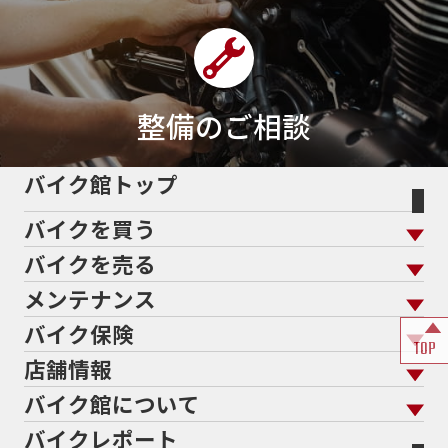
整備のご相談
バイク館トップ
バイクを買う
バイクを売る
バイクを買う トップ
支払総額から探す
メンテナンス
バイクを売る トップ
ローン返却中の売却
バイクを探す
走行距離から探す
バイク保険
メンテナンス トップ
KeePer
TOP
バイク館買取の強み
よくあるご質問
メーカーから探す
中古車から探す
店舗情報
バイク保険 トップ
バイク点検
プロテクションフィルム
バイクを高く売るコツ
バイク買取強化車両
バイク館について
色から探す
国内新車から探す
施工
店舗情報 トップ
自賠責保険
バイク車検
バイクレポート
バイク買取の流れ
オンライン査定フォーム
バイク館について トップ
スタイルから探す
輸入新車から探す