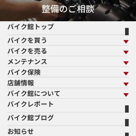
整備のご相談
バイク館トップ
バイクを買う
バイクを売る
バイクを買う トップ
支払総額から探す
メンテナンス
バイクを売る トップ
ローン返却中の売却
バイクを探す
走行距離から探す
バイク保険
メンテナンス トップ
KeePer
バイク館買取の強み
よくあるご質問
メーカーから探す
中古車から探す
店舗情報
バイク保険 トップ
バイク点検
プロテクションフィルム
バイクを高く売るコツ
バイク買取強化車両
バイク館について
色から探す
国内新車から探す
施工
店舗情報 トップ
自賠責保険
バイク車検
バイクレポート
バイク買取の流れ
オンライン査定フォーム
バイク館について トップ
スタイルから探す
輸入新車から探す
北海道
静岡
整備予約フォーム
任意保険
Bikeep
バイク館ブログ
全国展開の強み
バイク館が選ばれる理由
排気量から探す
オリジナル延長保証
宮城
愛知
バイク保険無料見積り（現在未加入の方）
お知らせ
メーカー別買取相場・
事例一覧
会社概要
地域から探す
立ちごけ補償
バイク保険無料見積り（他社でご加入の方）
福島
三重