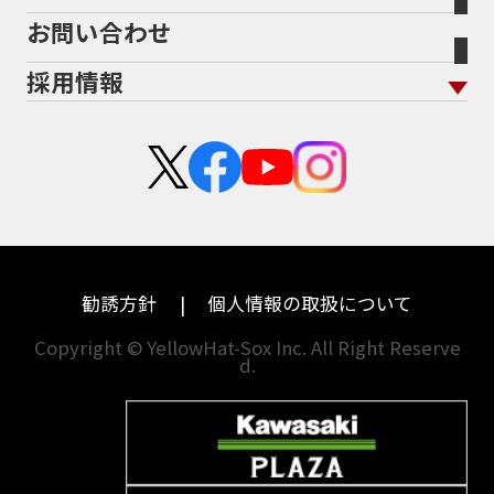
ヤマハ
トライアンフ
お問い合わせ
盗難保険
沿革
茨城
滋賀
ホンダ
アプリリア
採用情報
二輪公正取引協議会加盟店
栃木
京都
スズキ
KTM
新卒採用
群馬
大阪
カワサキ
モトグッツイ
中途採用・アルバイト
埼玉
兵庫
ハーレーダビッドソン
MVアグスタ
千葉
奈良
ドゥカティ
他海外ﾒｰｶｰ
東京
和歌山
BMW
勧誘方針
個人情報の取扱について
神奈川
香川
Copyright © YellowHat-Sox Inc. All Right Reserve
d.
新潟
愛媛
石川
福岡
山梨
長崎