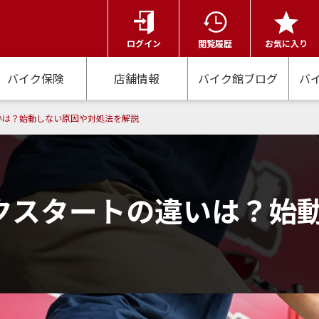
ログイン
閲覧履歴
お気に入り
バイク保険
店舗情報
バイク館ブログ
バ
いは？始動しない原因や対処法を解説
クスタートの違いは？始