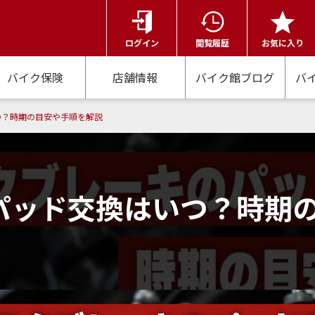
ログイン
閲覧履歴
お気に入り
バイク保険
店舗情報
バイク館ブログ
バ
つ？時期の目安や手順を解説
パッド交換はいつ？時期