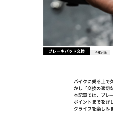
ブレーキパッド交換
2026/01/19
全メーカー対象
全車対象
バイクに乗る上で
かし「交換の適切
本記事では、ブレ
ポイントまでを詳
クライフを楽しみ