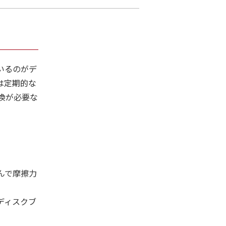
いるのがデ
は定期的な
換が必要な
んで摩擦力
ディスクブ