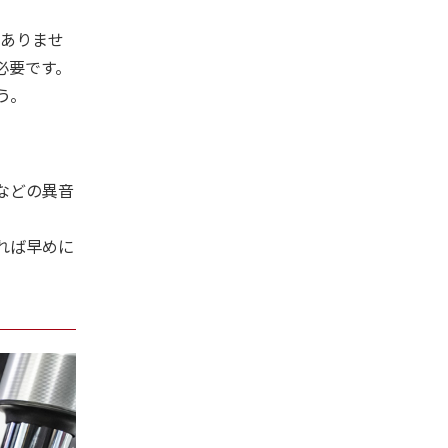
題ありませ
必要です。
う。
などの異音
れば早めに