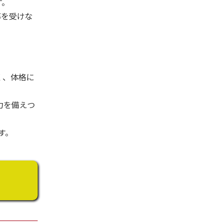
す。
導を受けな
く、体格に
力を備えつ
す。