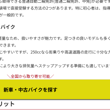
歳から取得できる普通自動二輪免許(普通二輪免許、中免)が必要で
験場で直接受験する方法の2つがあります。特に初心者は、指
が一般的です。
るバイク
で軽量なため、扱いやすさが魅力です。足つきの良いモデルも多
できます。
やすいですが、250ccなら街乗りや高速道路の走行に十分な
す。
により大きな排気量へステップアップする準備にも適していま
＼全国から取り寄せ可能／
新車・中古バイクを探す
リット