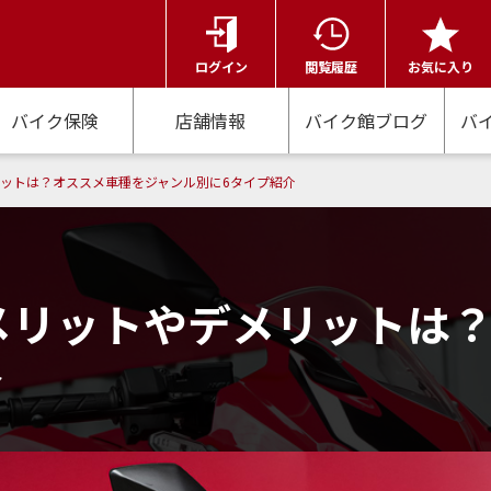
ログイン
閲覧履歴
お気に入り
バイク保険
店舗情報
バイク館ブログ
バ
リットは？オススメ車種をジャンル別に6タイプ紹介
るメリットやデメリットは
介