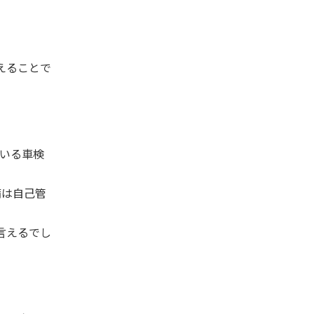
えることで
ている車検
備は自己管
言えるでし