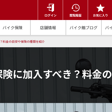
ログイン
閲覧履歴
お気に入り
バイク保険
店舗情報
バイク館ブログ
バ
き？料金の目安や保険の種類を紹介
意保険に加入すべき？料金