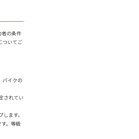
約者の条件
についてご
、バイクの
定されてい
プします。
です。等級