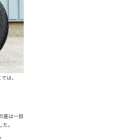
こでは、
の差は一目
した。
払