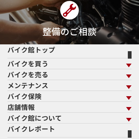
整備のご相談
バイク館トップ
バイクを買う
バイクを売る
バイクを買う トップ
支払総額から探す
メンテナンス
バイクを売る トップ
ローン返却中の売却
バイクを探す
走行距離から探す
バイク保険
メンテナンス トップ
KeePer
バイク館買取の強み
よくあるご質問
メーカーから探す
中古車から探す
店舗情報
バイク保険 トップ
バイク点検
プロテクションフィルム
バイクを高く売るコツ
バイク買取強化車両
バイク館について
色から探す
国内新車から探す
施工
店舗情報 トップ
自賠責保険
バイク車検
バイクレポート
バイク買取の流れ
オンライン査定フォーム
バイク館について トップ
スタイルから探す
輸入新車から探す
北海道
静岡
整備予約フォーム
任意保険