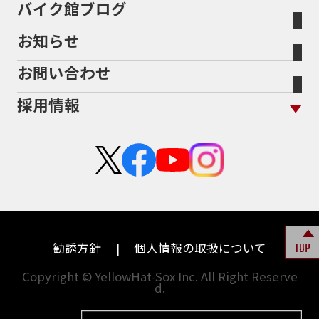
Bikeep
バイク館ブログ
全国展開の強み
バイク館が選ばれる理由
排気量から探す
オリジナル延長保証
宮城
愛知
バイク保険無料見積り（現在未加入の方）
お知らせ
メーカー別買取相場・
事例一覧
会社概要
地域から探す
立ちごけ補償
バイク保険無料見積り（他社でご加入の方）
福島
三重
ヤマハ
トライアンフ
お問い合わせ
盗難保険
沿革
茨城
滋賀
ホンダ
アプリリア
採用情報
二輪公正取引協議会加盟店
栃木
京都
スズキ
KTM
新卒採用
群馬
大阪
カワサキ
モトグッツイ
中途採用・アルバイト
埼玉
兵庫
ハーレーダビッドソン
MVアグスタ
千葉
奈良
ドゥカティ
他海外ﾒｰｶｰ
東京
和歌山
BMW
勧誘方針
個人情報の取扱について
TOP
神奈川
香川
Copyright © YellowHat-Sox Inc. All Right Reserve
d.
新潟
愛媛