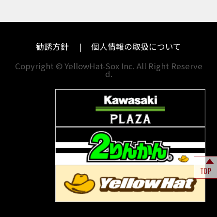
ハーレーダビッドソン
MVアグスタ
千葉
奈良
ドゥカティ
他海外ﾒｰｶｰ
東京
和歌山
BMW
勧誘方針
個人情報の取扱について
神奈川
香川
Copyright © YellowHat-Sox Inc. All Right Reserve
d.
新潟
愛媛
石川
福岡
山梨
長崎
岐阜
熊本
TOP