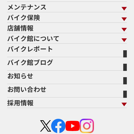
メンテナンス
バイクを売る トップ
ローン返却中の売却
バイクを探す
走行距離から探す
バイク保険
メンテナンス トップ
KeePer
バイク館買取の強み
よくあるご質問
メーカーから探す
中古車から探す
店舗情報
バイク保険 トップ
バイク点検
プロテクションフィルム
バイクを高く売るコツ
バイク買取強化車両
バイク館について
色から探す
国内新車から探す
施工
店舗情報 トップ
自賠責保険
バイク車検
バイクレポート
バイク買取の流れ
オンライン査定フォーム
バイク館について トップ
スタイルから探す
輸入新車から探す
北海道
静岡
整備予約フォーム
任意保険
Bikeep
バイク館ブログ
全国展開の強み
バイク館が選ばれる理由
排気量から探す
オリジナル延長保証
宮城
愛知
バイク保険無料見積り（現在未加入の方）
お知らせ
メーカー別買取相場・
事例一覧
会社概要
地域から探す
立ちごけ補償
バイク保険無料見積り（他社でご加入の方）
福島
三重
ヤマハ
トライアンフ
お問い合わせ
盗難保険
沿革
茨城
滋賀
ホンダ
アプリリア
採用情報
二輪公正取引協議会加盟店
栃木
京都
スズキ
KTM
新卒採用
群馬
大阪
カワサキ
モトグッツイ
中途採用・アルバイト
埼玉
兵庫