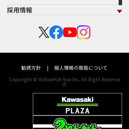
ホンダ
アプリリア
採用情報
二輪公正取引協議会加盟店
栃木
京都
スズキ
KTM
新卒採用
群馬
大阪
カワサキ
モトグッツイ
中途採用・アルバイト
埼玉
兵庫
ハーレーダビッドソン
MVアグスタ
千葉
奈良
ドゥカティ
他海外ﾒｰｶｰ
東京
和歌山
BMW
勧誘方針
個人情報の取扱について
神奈川
香川
Copyright © YellowHat-Sox Inc. All Right Reserve
d.
新潟
愛媛
石川
福岡
山梨
長崎
岐阜
熊本