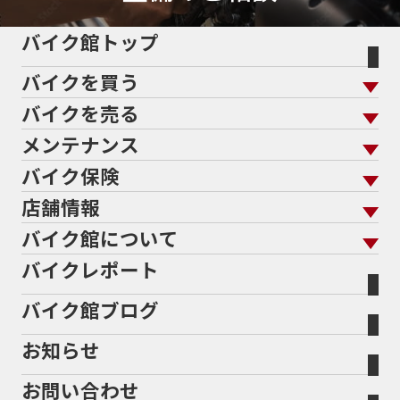
バイク館トップ
バイクを買う
バイクを売る
バイクを買う トップ
支払総額から探す
メンテナンス
バイクを売る トップ
ローン返却中の売却
バイクを探す
走行距離から探す
バイク保険
メンテナンス トップ
KeePer
バイク館買取の強み
よくあるご質問
メーカーから探す
中古車から探す
店舗情報
バイク保険 トップ
バイク点検
プロテクションフィルム
バイクを高く売るコツ
バイク買取強化車両
バイク館について
色から探す
国内新車から探す
施工
店舗情報 トップ
自賠責保険
バイク車検
バイクレポート
バイク買取の流れ
オンライン査定フォーム
バイク館について トップ
スタイルから探す
輸入新車から探す
北海道
静岡
整備予約フォーム
任意保険
Bikeep
バイク館ブログ
全国展開の強み
バイク館が選ばれる理由
排気量から探す
オリジナル延長保証
宮城
愛知
バイク保険無料見積り（現在未加入の方）
お知らせ
メーカー別買取相場・
事例一覧
会社概要
地域から探す
立ちごけ補償
バイク保険無料見積り（他社でご加入の方）
福島
三重
ヤマハ
トライアンフ
お問い合わせ
盗難保険
沿革
茨城
滋賀