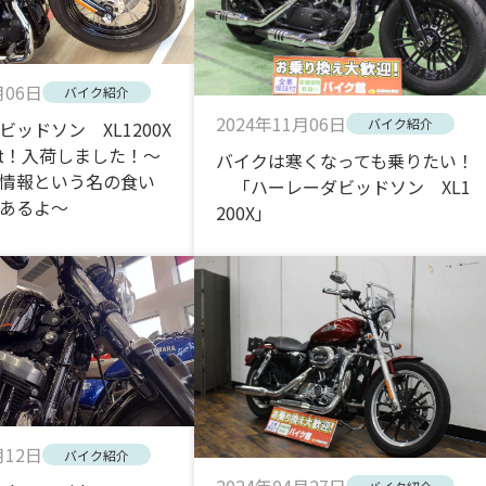
月06日
バイク紹介
2024年11月06日
バイク紹介
ッドソン XL1200X
ight！入荷しました！～
バイクは寒くなっても乗りたい！
情報という名の食い
「ハーレーダビッドソン XL1
あるよ～
200X」
月12日
バイク紹介