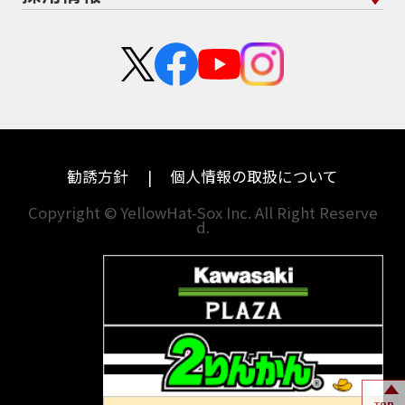
スズキ
KTM
新卒採用
群馬
大阪
カワサキ
モトグッツイ
中途採用・アルバイト
埼玉
兵庫
ハーレーダビッドソン
MVアグスタ
千葉
奈良
ドゥカティ
他海外ﾒｰｶｰ
東京
和歌山
BMW
勧誘方針
個人情報の取扱について
神奈川
香川
Copyright © YellowHat-Sox Inc. All Right Reserve
d.
新潟
愛媛
石川
福岡
山梨
長崎
岐阜
熊本