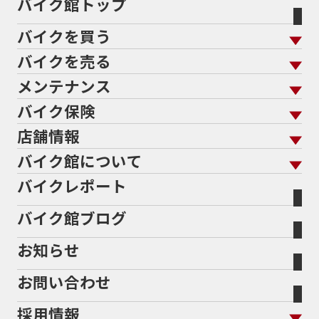
バイク館トップ
バイクを買う
バイクを売る
バイクを買う トップ
支払総額から探す
メンテナンス
バイクを売る トップ
ローン返却中の売却
バイクを探す
走行距離から探す
バイク保険
メンテナンス トップ
KeePer
バイク館買取の強み
よくあるご質問
メーカーから探す
中古車から探す
店舗情報
バイク保険 トップ
バイク点検
プロテクションフィルム
バイクを高く売るコツ
バイク買取強化車両
バイク館について
色から探す
国内新車から探す
施工
店舗情報 トップ
自賠責保険
バイク車検
バイクレポート
バイク買取の流れ
オンライン査定フォーム
バイク館について トップ
スタイルから探す
輸入新車から探す
北海道
静岡
整備予約フォーム
任意保険
Bikeep
バイク館ブログ
全国展開の強み
バイク館が選ばれる理由
排気量から探す
オリジナル延長保証
宮城
愛知
バイク保険無料見積り（現在未加入の方）
お知らせ
メーカー別買取相場・
事例一覧
会社概要
地域から探す
立ちごけ補償
バイク保険無料見積り（他社でご加入の方）
福島
三重
ヤマハ
トライアンフ
お問い合わせ
盗難保険
沿革
茨城
滋賀
ホンダ
アプリリア
採用情報
二輪公正取引協議会加盟店
栃木
京都