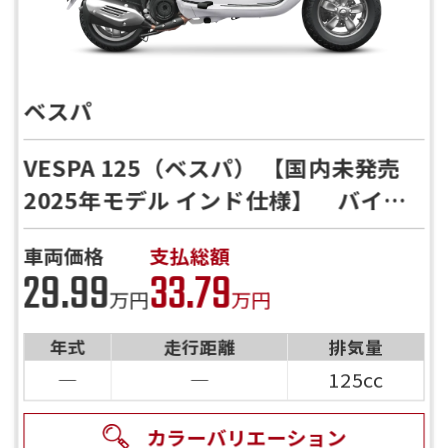
ベスパ
VESPA 125（ベスパ） 【国内未発売
2025年モデル インド仕様】 バイク
館24ヶ月保証付｜全国配送対応｜下取
車両価格
支払総額
り歓迎 実車確認・在庫確認受付中
29.99
33.79
万円
万円
年式
走行距離
排気量
―
―
125cc
カラーバリエーション