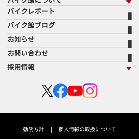
施工
店舗情報 トップ
自賠責保険
バイク車検
バイクレポート
バイク買取の流れ
オンライン査定フォーム
バイク館について トップ
スタイルから探す
輸入新車から探す
北海道
静岡
整備予約フォーム
任意保険
Bikeep
バイク館ブログ
全国展開の強み
バイク館が選ばれる理由
排気量から探す
オリジナル延長保証
宮城
愛知
バイク保険無料見積り（現在未加入の方）
お知らせ
メーカー別買取相場・
事例一覧
会社概要
地域から探す
立ちごけ補償
バイク保険無料見積り（他社でご加入の方）
福島
三重
ヤマハ
トライアンフ
お問い合わせ
盗難保険
沿革
茨城
滋賀
ホンダ
アプリリア
採用情報
二輪公正取引協議会加盟店
栃木
京都
スズキ
KTM
新卒採用
群馬
大阪
カワサキ
モトグッツイ
中途採用・アルバイト
埼玉
兵庫
ハーレーダビッドソン
MVアグスタ
千葉
奈良
ドゥカティ
他海外ﾒｰｶｰ
東京
和歌山
BMW
勧誘方針
個人情報の取扱について
神奈川
香川