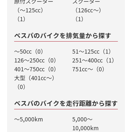
原付スクーター
スクーター
（～125cc）
（126cc～）
（1）
（1）
ベスパのバイクを排気量から探す
VESPA 125（ベスパ） 【国内未発売2025
～50cc（0）
51～125cc（1）
年モデル インド仕様】 バイク館24ヶ月
126～250cc（0）
251～400cc（1）
保証付｜全国配送対応｜下取り歓迎 実車
401～750cc（0）
751cc～（0）
確認・在庫確認受付中
バイク館ではお乗り出しまでに必要
大型（401cc～）
な
概算のお支払総額を表示しており
（0）
ます。
ベスパのバイクを走行距離から探す
アズー
ネロブ
パール
ロッソ
ミント
「お問い合わせ・来店予約」ボタンより
ご依頼を頂けましたら、諸費用内訳や、
ロブル
ラック
ホワイ
レッド
グリー
前へ
次へ
～5,000km
5,000～
お客様のご希望に沿ったお見積もりを作
ー
ト
ン【予
10,000km