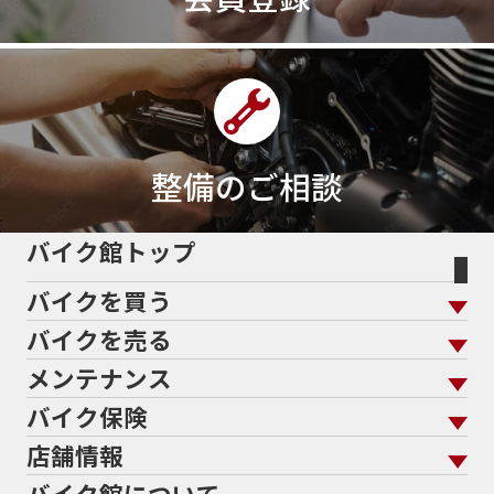
整備のご相談
バイク館トップ
バイクを買う
バイクを売る
バイクを買う トップ
支払総額から探す
メンテナンス
バイクを売る トップ
ローン返却中の売却
バイクを探す
走行距離から探す
バイク保険
メンテナンス トップ
KeePer
バイク館買取の強み
よくあるご質問
メーカーから探す
中古車から探す
店舗情報
バイク保険 トップ
バイク点検
プロテクションフィルム
バイクを高く売るコツ
バイク買取強化車両
バイク館について
色から探す
国内新車から探す