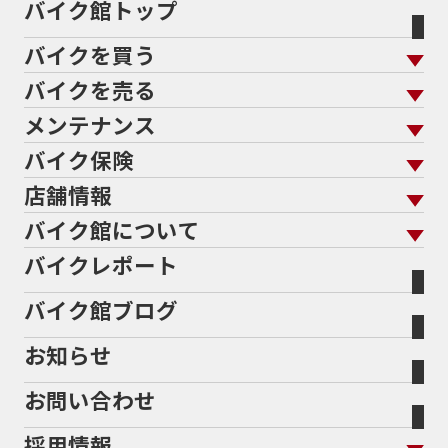
バイク館トップ
バイクを買う
バイクを売る
バイクを買う トップ
支払総額から探す
メンテナンス
バイクを売る トップ
ローン返却中の売却
バイクを探す
走行距離から探す
バイク保険
メンテナンス トップ
KeePer
バイク館買取の強み
よくあるご質問
メーカーから探す
中古車から探す
店舗情報
バイク保険 トップ
バイク点検
プロテクションフィルム
バイクを高く売るコツ
バイク買取強化車両
バイク館について
色から探す
国内新車から探す
施工
店舗情報 トップ
自賠責保険
バイク車検
バイクレポート
バイク買取の流れ
オンライン査定フォーム
バイク館について トップ
スタイルから探す
輸入新車から探す
北海道
静岡
整備予約フォーム
任意保険
Bikeep
バイク館ブログ
全国展開の強み
バイク館が選ばれる理由
排気量から探す
オリジナル延長保証
宮城
愛知
バイク保険無料見積り（現在未加入の方）
お知らせ
メーカー別買取相場・
事例一覧
会社概要
地域から探す
立ちごけ補償
バイク保険無料見積り（他社でご加入の方）
福島
三重
ヤマハ
トライアンフ
お問い合わせ
盗難保険
沿革
茨城
滋賀
ホンダ
アプリリア
採用情報
二輪公正取引協議会加盟店