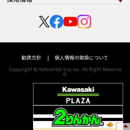
栃木
京都
スズキ
KTM
新卒採用
群馬
大阪
カワサキ
モトグッツイ
中途採用・アルバイト
埼玉
兵庫
ハーレーダビッドソン
MVアグスタ
千葉
奈良
ドゥカティ
他海外ﾒｰｶｰ
東京
和歌山
BMW
勧誘方針
個人情報の取扱について
神奈川
香川
Copyright © YellowHat-Sox Inc. All Right Reserve
d.
新潟
愛媛
石川
福岡
山梨
長崎
岐阜
熊本