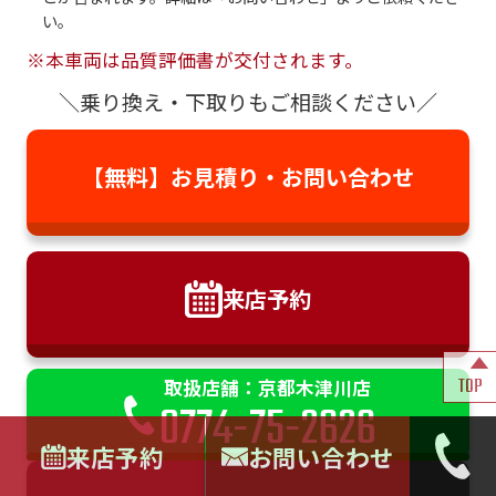
い。
※本車両は品質評価書が交付されます。
＼乗り換え・下取りもご相談ください／
【無料】お見積り・
お問い合わせ
来店予約
TOP
取扱店舗：京都木津川店
0774-75-2626
来店予約
お問い合わせ