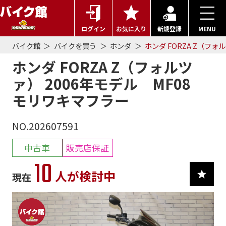
ログイン
お気に入り
新規登録
MENU
バイク館
バイクを買う
ホンダ
ホンダ FORZA Z（フォ
ホンダ FORZA Z（フォルツ
ァ） 2006年モデル MF08
モリワキマフラー
NO.202607591
中古車
販売店保証
10
人が検討中
現在