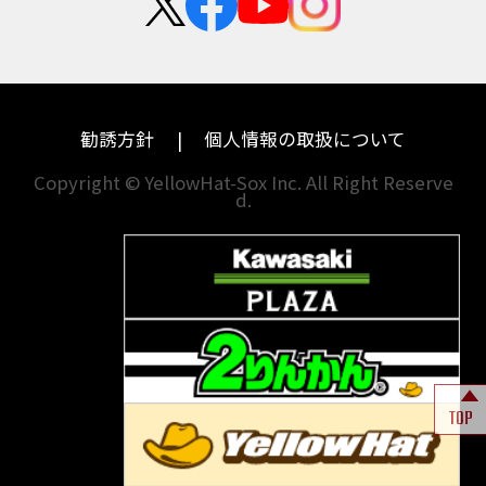
中途採用・アルバイト
埼玉
兵庫
ハーレーダビッドソン
MVアグスタ
千葉
奈良
ドゥカティ
他海外ﾒｰｶｰ
東京
和歌山
BMW
勧誘方針
個人情報の取扱について
神奈川
香川
Copyright © YellowHat-Sox Inc. All Right Reserve
d.
新潟
愛媛
石川
福岡
山梨
長崎
岐阜
熊本
TOP