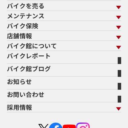
バイクを売る
バイクを買う トップ
支払総額から探す
メンテナンス
バイクを売る トップ
ローン返却中の売却
バイクを探す
走行距離から探す
バイク保険
メンテナンス トップ
KeePer
バイク館買取の強み
よくあるご質問
メーカーから探す
中古車から探す
店舗情報
バイク保険 トップ
バイク点検
プロテクションフィルム
バイクを高く売るコツ
バイク買取強化車両
バイク館について
色から探す
国内新車から探す
施工
店舗情報 トップ
自賠責保険
バイク車検
バイクレポート
バイク買取の流れ
オンライン査定フォーム
バイク館について トップ
スタイルから探す
輸入新車から探す
北海道
静岡
整備予約フォーム
任意保険
Bikeep
バイク館ブログ
全国展開の強み
バイク館が選ばれる理由
排気量から探す
オリジナル延長保証
宮城
愛知
バイク保険無料見積り（現在未加入の方）
お知らせ
メーカー別買取相場・
事例一覧
会社概要
地域から探す
立ちごけ補償
バイク保険無料見積り（他社でご加入の方）
福島
三重
ヤマハ
トライアンフ
お問い合わせ
盗難保険
沿革
茨城
滋賀
ホンダ
アプリリア
採用情報
二輪公正取引協議会加盟店
栃木
京都
スズキ
KTM
新卒採用
群馬
大阪
カワサキ
モトグッツイ