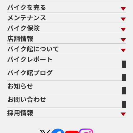
バイクを売る
バイクを買う トップ
支払総額から探す
メンテナンス
バイクを売る トップ
ローン返却中の売却
バイクを探す
走行距離から探す
バイク保険
メンテナンス トップ
KeePer
バイク館買取の強み
よくあるご質問
メーカーから探す
中古車から探す
店舗情報
バイク保険 トップ
バイク点検
プロテクションフィルム
バイクを高く売るコツ
バイク買取強化車両
バイク館について
色から探す
国内新車から探す
施工
店舗情報 トップ
自賠責保険
バイク車検
バイクレポート
バイク買取の流れ
オンライン査定フォーム
バイク館について トップ
スタイルから探す
輸入新車から探す
北海道
静岡
整備予約フォーム
任意保険
Bikeep
バイク館ブログ
全国展開の強み
バイク館が選ばれる理由
排気量から探す
オリジナル延長保証
宮城
愛知
バイク保険無料見積り（現在未加入の方）
お知らせ
メーカー別買取相場・
事例一覧
会社概要
地域から探す
立ちごけ補償
バイク保険無料見積り（他社でご加入の方）
福島
三重
ヤマハ
トライアンフ
お問い合わせ
盗難保険
沿革
茨城
滋賀
ホンダ
アプリリア
採用情報
二輪公正取引協議会加盟店
栃木
京都
スズキ
KTM
新卒採用
群馬
大阪
カワサキ
モトグッツイ