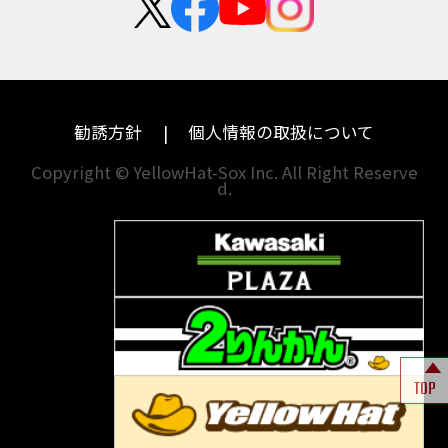
中途採用・アルバイト
埼玉
兵庫
ハーレーダビッドソン
MVアグスタ
千葉
奈良
ドゥカティ
他海外ﾒｰｶｰ
東京
和歌山
BMW
勧誘方針
個人情報の取扱について
神奈川
香川
Copyright © YellowHat-Sox Inc. All Right Reserve
d.
新潟
愛媛
石川
福岡
山梨
長崎
岐阜
熊本
TOP