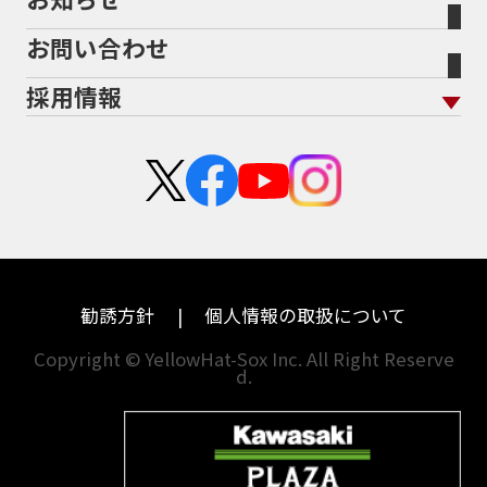
会社概要
地域から探す
立ちごけ補償
バイク保険無料見積り（他社でご加入の方）
福島
三重
ヤマハ
トライアンフ
お問い合わせ
盗難保険
沿革
茨城
滋賀
ホンダ
アプリリア
採用情報
二輪公正取引協議会加盟店
栃木
京都
スズキ
KTM
新卒採用
群馬
大阪
カワサキ
モトグッツイ
中途採用・アルバイト
埼玉
兵庫
ハーレーダビッドソン
MVアグスタ
千葉
奈良
ドゥカティ
他海外ﾒｰｶｰ
東京
和歌山
BMW
勧誘方針
個人情報の取扱について
神奈川
香川
Copyright © YellowHat-Sox Inc. All Right Reserve
d.
新潟
愛媛
石川
福岡
山梨
長崎