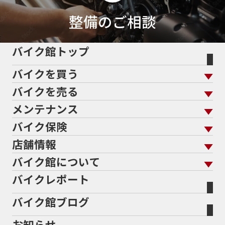
整備のご相談
バイク館トップ
バイクを買う
バイクを売る
バイクを買う トップ
支払総額から探す
メンテナンス
バイクを売る トップ
ローン返却中の売却
バイクを探す
走行距離から探す
バイク保険
メンテナンス トップ
KeePer
バイク館買取の強み
よくあるご質問
メーカーから探す
中古車から探す
店舗情報
バイク保険 トップ
バイク点検
プロテクションフィルム
バイクを高く売るコツ
バイク買取強化車両
バイク館について
色から探す
国内新車から探す
施工
店舗情報 トップ
自賠責保険
バイク車検
バイクレポート
バイク買取の流れ
オンライン査定フォーム
バイク館について トップ
スタイルから探す
輸入新車から探す
北海道
静岡
整備予約フォーム
任意保険
Bikeep
バイク館ブログ
全国展開の強み
バイク館が選ばれる理由
排気量から探す
オリジナル延長保証
宮城
愛知
バイク保険無料見積り（現在未加入の方）
お知らせ
メーカー別買取相場・
事例一覧