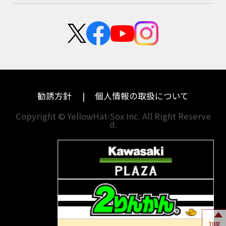
スズキ
KTM
新卒採用
群馬
大阪
カワサキ
モトグッツイ
中途採用・アルバイト
埼玉
兵庫
ハーレーダビッドソン
MVアグスタ
千葉
奈良
ドゥカティ
他海外ﾒｰｶｰ
東京
和歌山
BMW
勧誘方針
個人情報の取扱について
神奈川
香川
Copyright © YellowHat-Sox Inc. All Right Reserve
d.
新潟
愛媛
石川
福岡
山梨
長崎
岐阜
熊本
TOP