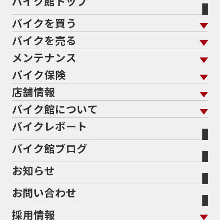
バイク館トップ
バイクを買う
バイクを売る
バイクを買う トップ
支払総額から探す
メンテナンス
バイクを売る トップ
ローン返却中の売却
バイクを探す
走行距離から探す
バイク保険
メンテナンス トップ
KeePer
バイク館買取の強み
よくあるご質問
メーカーから探す
中古車から探す
店舗情報
バイク保険 トップ
バイク点検
プロテクションフィルム
バイクを高く売るコツ
バイク買取強化車両
バイク館について
色から探す
国内新車から探す
施工
店舗情報 トップ
自賠責保険
バイク車検
バイクレポート
バイク買取の流れ
オンライン査定フォーム
バイク館について トップ
スタイルから探す
輸入新車から探す
北海道
静岡
整備予約フォーム
任意保険
Bikeep
バイク館ブログ
全国展開の強み
バイク館が選ばれる理由
排気量から探す
オリジナル延長保証
宮城
愛知
バイク保険無料見積り（現在未加入の方）
お知らせ
メーカー別買取相場・
事例一覧
会社概要
地域から探す
立ちごけ補償
バイク保険無料見積り（他社でご加入の方）
福島
三重
ヤマハ
トライアンフ
お問い合わせ
盗難保険
沿革
茨城
滋賀
ホンダ
アプリリア
採用情報
二輪公正取引協議会加盟店
栃木
京都