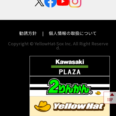
中途採用・アルバイト
埼玉
兵庫
ハーレーダビッドソン
MVアグスタ
千葉
奈良
ドゥカティ
他海外ﾒｰｶｰ
東京
和歌山
BMW
勧誘方針
個人情報の取扱について
神奈川
香川
Copyright © YellowHat-Sox Inc. All Right Reserve
d.
新潟
愛媛
石川
福岡
山梨
長崎
岐阜
熊本
TOP