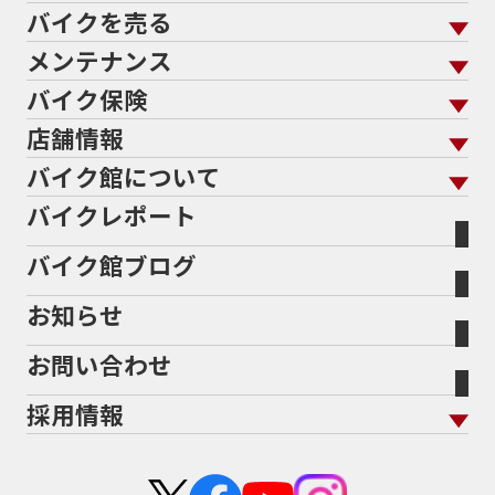
バイクを売る
バイクを買う トップ
支払総額から探す
メンテナンス
バイクを売る トップ
ローン返却中の売却
バイクを探す
走行距離から探す
バイク保険
メンテナンス トップ
KeePer
バイク館買取の強み
よくあるご質問
メーカーから探す
中古車から探す
店舗情報
バイク保険 トップ
バイク点検
プロテクションフィルム
バイクを高く売るコツ
バイク買取強化車両
バイク館について
色から探す
国内新車から探す
施工
店舗情報 トップ
自賠責保険
バイク車検
バイクレポート
バイク買取の流れ
オンライン査定フォーム
バイク館について トップ
スタイルから探す
輸入新車から探す
北海道
静岡
整備予約フォーム
任意保険
Bikeep
バイク館ブログ
全国展開の強み
バイク館が選ばれる理由
排気量から探す
オリジナル延長保証
宮城
愛知
バイク保険無料見積り（現在未加入の方）
お知らせ
メーカー別買取相場・
事例一覧
会社概要
地域から探す
立ちごけ補償
バイク保険無料見積り（他社でご加入の方）
福島
三重
ヤマハ
トライアンフ
お問い合わせ
盗難保険
沿革
茨城
滋賀
ホンダ
アプリリア
採用情報
二輪公正取引協議会加盟店
栃木
京都
スズキ
KTM
新卒採用
群馬
大阪
カワサキ
モトグッツイ