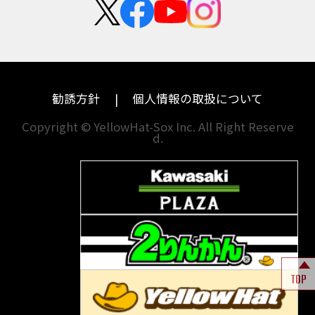
カワサキ
モトグッツイ
中途採用・アルバイト
埼玉
兵庫
ハーレーダビッドソン
MVアグスタ
千葉
奈良
ドゥカティ
他海外ﾒｰｶｰ
東京
和歌山
BMW
勧誘方針
個人情報の取扱について
神奈川
香川
Copyright © YellowHat-Sox Inc. All Right Reserve
d.
新潟
愛媛
石川
福岡
山梨
長崎
岐阜
熊本
TOP