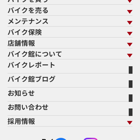
バイクを売る
バイクを買う トップ
支払総額から探す
メンテナンス
バイクを売る トップ
ローン返却中の売却
バイクを探す
走行距離から探す
バイク保険
メンテナンス トップ
KeePer
バイク館買取の強み
よくあるご質問
メーカーから探す
中古車から探す
店舗情報
バイク保険 トップ
バイク点検
プロテクションフィルム
バイクを高く売るコツ
バイク買取強化車両
バイク館について
色から探す
国内新車から探す
施工
店舗情報 トップ
自賠責保険
バイク車検
バイクレポート
バイク買取の流れ
オンライン査定フォーム
バイク館について トップ
スタイルから探す
輸入新車から探す
北海道
静岡
整備予約フォーム
任意保険
Bikeep
バイク館ブログ
全国展開の強み
バイク館が選ばれる理由
排気量から探す
オリジナル延長保証
宮城
愛知
バイク保険無料見積り（現在未加入の方）
お知らせ
メーカー別買取相場・
事例一覧
会社概要
地域から探す
立ちごけ補償
バイク保険無料見積り（他社でご加入の方）
福島
三重
ヤマハ
トライアンフ
お問い合わせ
盗難保険
沿革
茨城
滋賀
ホンダ
アプリリア
採用情報
二輪公正取引協議会加盟店
栃木
京都
スズキ
KTM
新卒採用
群馬
大阪