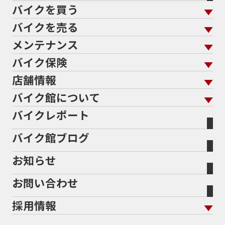
バイクを買う
バイクを売る
バイクを買う トップ
支払総額から探す
メンテナンス
バイクを売る トップ
ローン返却中の売却
バイクを探す
走行距離から探す
バイク保険
メンテナンス トップ
KeePer
バイク館買取の強み
よくあるご質問
メーカーから探す
中古車から探す
店舗情報
バイク保険 トップ
バイク点検
プロテクションフィルム
バイクを高く売るコツ
バイク買取強化車両
バイク館について
色から探す
国内新車から探す
施工
店舗情報 トップ
自賠責保険
バイク車検
バイクレポート
バイク買取の流れ
オンライン査定フォーム
バイク館について トップ
スタイルから探す
輸入新車から探す
北海道
静岡
整備予約フォーム
任意保険
Bikeep
バイク館ブログ
全国展開の強み
バイク館が選ばれる理由
排気量から探す
オリジナル延長保証
宮城
愛知
バイク保険無料見積り（現在未加入の方）
お知らせ
メーカー別買取相場・
事例一覧
会社概要
地域から探す
立ちごけ補償
バイク保険無料見積り（他社でご加入の方）
福島
三重
ヤマハ
トライアンフ
お問い合わせ
盗難保険
沿革
茨城
滋賀
ホンダ
アプリリア
採用情報
二輪公正取引協議会加盟店
栃木
京都
スズキ
KTM