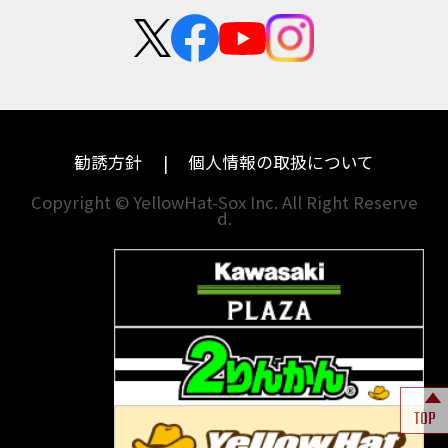
新卒採用
群馬
大阪
カワサキ
モトグッツイ
中途採用・アルバイト
埼玉
兵庫
ハーレーダビッドソン
MVアグスタ
千葉
奈良
ドゥカティ
他海外ﾒｰｶｰ
東京
和歌山
BMW
勧誘方針
個人情報の取扱について
神奈川
香川
Copyright © YellowHat-Sox Inc. All Right Reserve
d.
新潟
愛媛
石川
福岡
山梨
長崎
岐阜
熊本
TOP