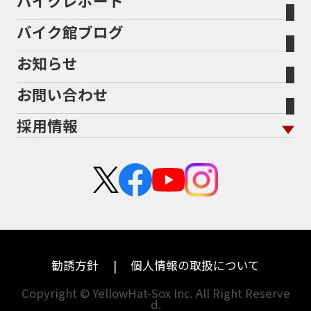
バイクレポート
バイク館について トップ
スタイルから探す
輸入新車から探す
北海道
静岡
整備予約フォーム
任意保険
Bikeep
バイク館ブログ
全国展開の強み
バイク館が選ばれる理由
排気量から探す
オリジナル延長保証
宮城
愛知
バイク保険無料見積り（現在未加入の方）
お知らせ
メーカー別買取相場・
事例一覧
会社概要
地域から探す
立ちごけ補償
バイク保険無料見積り（他社でご加入の方）
福島
三重
ヤマハ
トライアンフ
お問い合わせ
盗難保険
沿革
茨城
滋賀
ホンダ
アプリリア
採用情報
二輪公正取引協議会加盟店
栃木
京都
スズキ
KTM
新卒採用
群馬
大阪
カワサキ
モトグッツイ
中途採用・アルバイト
埼玉
兵庫
ハーレーダビッドソン
MVアグスタ
千葉
奈良
ドゥカティ
他海外ﾒｰｶｰ
東京
和歌山
BMW
勧誘方針
個人情報の取扱について
神奈川
香川
Copyright © YellowHat-Sox Inc. All Right Reserve
d.