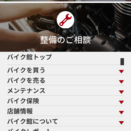
整備のご相談
バイク館トップ
バイクを買う
バイクを売る
バイクを買う トップ
支払総額から探す
メンテナンス
バイクを売る トップ
ローン返却中の売却
バイクを探す
走行距離から探す
バイク保険
メンテナンス トップ
KeePer
バイク館買取の強み
よくあるご質問
メーカーから探す
中古車から探す
店舗情報
バイク保険 トップ
バイク点検
プロテクションフィルム
バイクを高く売るコツ
バイク買取強化車両
バイク館について
色から探す
国内新車から探す
施工
店舗情報 トップ
自賠責保険
バイク車検
バイク買取の流れ
オンライン査定フォーム