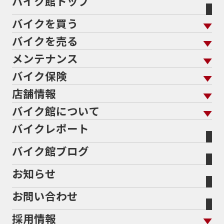
バイク館トップ
バイクを買う
バイクを売る
バイクを買う トップ
支払総額から探す
メンテナンス
バイクを売る トップ
ローン返却中の売却
バイクを探す
走行距離から探す
バイク保険
メンテナンス トップ
KeePer
バイク館買取の強み
よくあるご質問
メーカーから探す
中古車から探す
店舗情報
バイク保険 トップ
バイク点検
プロテクションフィルム
バイクを高く売るコツ
バイク買取強化車両
バイク館について
色から探す
国内新車から探す
施工
店舗情報 トップ
自賠責保険
バイク車検
バイクレポート
バイク買取の流れ
オンライン査定フォーム
バイク館について トップ
スタイルから探す
輸入新車から探す
北海道
静岡
整備予約フォーム
任意保険
Bikeep
バイク館ブログ
全国展開の強み
バイク館が選ばれる理由
排気量から探す
オリジナル延長保証
宮城
愛知
バイク保険無料見積り（現在未加入の方）
お知らせ
メーカー別買取相場・
事例一覧
会社概要
地域から探す
立ちごけ補償
バイク保険無料見積り（他社でご加入の方）
福島
三重
ヤマハ
トライアンフ
お問い合わせ
盗難保険
沿革
茨城
滋賀
ホンダ
アプリリア
採用情報
二輪公正取引協議会加盟店
栃木
京都