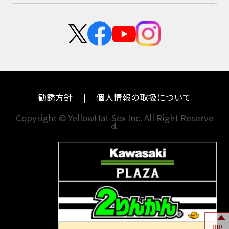
スズキ
KTM
新卒採用
群馬
大阪
カワサキ
モトグッツイ
中途採用・アルバイト
埼玉
兵庫
ハーレーダビッドソン
MVアグスタ
千葉
奈良
ドゥカティ
他海外ﾒｰｶｰ
東京
和歌山
BMW
勧誘方針
個人情報の取扱について
神奈川
香川
Copyright © YellowHat-Sox Inc. All Right Reserve
d.
新潟
愛媛
石川
福岡
山梨
長崎
岐阜
熊本
TOP