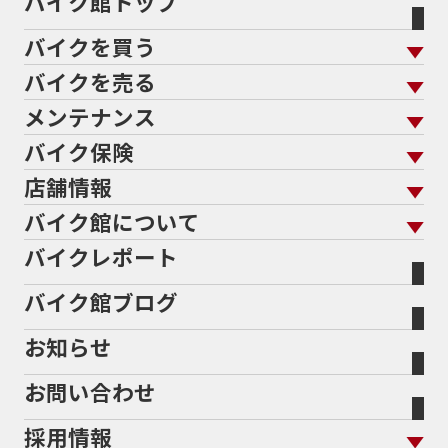
バイク館トップ
バイクを買う
バイクを売る
バイクを買う トップ
支払総額から探す
メンテナンス
バイクを売る トップ
ローン返却中の売却
バイクを探す
走行距離から探す
バイク保険
メンテナンス トップ
KeePer
バイク館買取の強み
よくあるご質問
メーカーから探す
中古車から探す
店舗情報
バイク保険 トップ
バイク点検
プロテクションフィルム
バイクを高く売るコツ
バイク買取強化車両
バイク館について
色から探す
国内新車から探す
施工
店舗情報 トップ
自賠責保険
バイク車検
バイクレポート
バイク買取の流れ
オンライン査定フォーム
バイク館について トップ
スタイルから探す
輸入新車から探す
北海道
静岡
整備予約フォーム
任意保険
Bikeep
バイク館ブログ
全国展開の強み
バイク館が選ばれる理由
排気量から探す
オリジナル延長保証
宮城
愛知
バイク保険無料見積り（現在未加入の方）
お知らせ
メーカー別買取相場・
事例一覧
会社概要
地域から探す
立ちごけ補償
バイク保険無料見積り（他社でご加入の方）
福島
三重
ヤマハ
トライアンフ
お問い合わせ
盗難保険
沿革
茨城
滋賀
ホンダ
アプリリア
採用情報
二輪公正取引協議会加盟店
栃木
京都