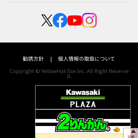
スズキ
KTM
新卒採用
群馬
大阪
カワサキ
モトグッツイ
中途採用・アルバイト
埼玉
兵庫
ハーレーダビッドソン
MVアグスタ
千葉
奈良
ドゥカティ
他海外ﾒｰｶｰ
東京
和歌山
BMW
勧誘方針
個人情報の取扱について
神奈川
香川
Copyright © YellowHat-Sox Inc. All Right Reserve
d.
新潟
愛媛
石川
福岡
山梨
長崎
岐阜
熊本
TOP