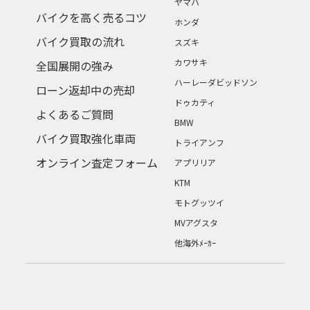
ヤマハ
バイクを高く売るコツ
ホンダ
バイク買取の流れ
スズキ
カワサキ
全国展開の強み
ハーレーダビッドソン
ローン返却中の売却
ドゥカティ
よくあるご質問
BMW
バイク買取強化車両
トライアンフ
オンライン査定フォーム
アプリリア
KTM
モトグッツイ
MVアグスタ
他海外ﾒｰｶｰ