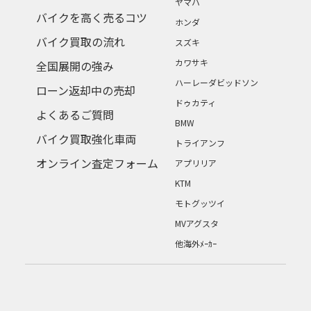
ヤマハ
バイクを高く売るコツ
ホンダ
バイク買取の流れ
スズキ
カワサキ
全国展開の強み
ハーレーダビッドソン
ローン返却中の売却
ドゥカティ
よくあるご質問
BMW
バイク買取強化車両
トライアンフ
オンライン査定フォーム
アプリリア
KTM
モトグッツイ
MVアグスタ
他海外ﾒｰｶｰ