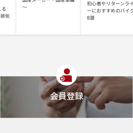
初心者やリターンラ
～
える
ーにおすすめのバイク
・排気
8選
会員登録