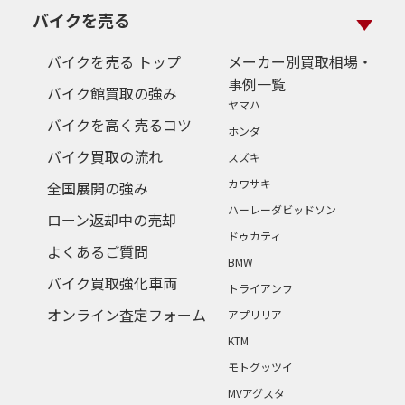
バイクを売る
バイクを売る トップ
メーカー別買取相場・
事例一覧
バイク館買取の強み
ヤマハ
バイクを高く売るコツ
ホンダ
バイク買取の流れ
スズキ
カワサキ
全国展開の強み
ハーレーダビッドソン
ローン返却中の売却
ドゥカティ
よくあるご質問
BMW
バイク買取強化車両
トライアンフ
オンライン査定フォーム
アプリリア
KTM
モトグッツイ
MVアグスタ