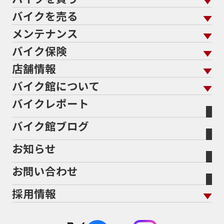
バイクを売る
バイクを買う トップ
支払総額から探す
メンテナンス
バイクを売る トップ
ローン返却中の売却
バイクを探す
走行距離から探す
バイク保険
メンテナンス トップ
KeePer
バイク館買取の強み
よくあるご質問
メーカーから探す
中古車から探す
店舗情報
バイク保険 トップ
バイク点検
プロテクションフィルム
バイクを高く売るコツ
バイク買取強化車両
バイク館について
色から探す
国内新車から探す
施工
店舗情報 トップ
自賠責保険
バイク車検
バイクレポート
バイク買取の流れ
オンライン査定フォーム
バイク館について トップ
スタイルから探す
輸入新車から探す
北海道
静岡
整備予約フォーム
任意保険
Bikeep
バイク館ブログ
全国展開の強み
バイク館が選ばれる理由
排気量から探す
オリジナル延長保証
宮城
愛知
バイク保険無料見積り（現在未加入の方）
お知らせ
メーカー別買取相場・
事例一覧
会社概要
地域から探す
立ちごけ補償
バイク保険無料見積り（他社でご加入の方）
福島
三重
ヤマハ
トライアンフ
お問い合わせ
盗難保険
沿革
茨城
滋賀
ホンダ
アプリリア
採用情報
二輪公正取引協議会加盟店
栃木
京都
スズキ
KTM
新卒採用
群馬
大阪