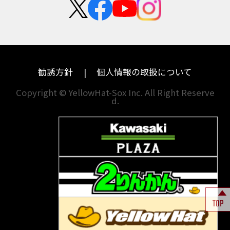
カワサキ
モトグッツイ
中途採用・アルバイト
埼玉
兵庫
ハーレーダビッドソン
MVアグスタ
千葉
奈良
ドゥカティ
他海外ﾒｰｶｰ
東京
和歌山
BMW
勧誘方針
個人情報の取扱について
神奈川
香川
Copyright © YellowHat-Sox Inc. All Right Reserve
d.
新潟
愛媛
石川
福岡
山梨
長崎
岐阜
熊本
TOP