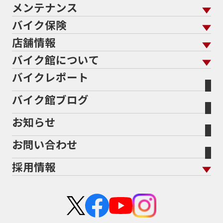
メンテナンス
バイクを売る トップ
ローン返却中の売却
バイクを探す
走行距離から探す
バイク保険
メンテナンス トップ
KeePer
バイク館買取の強み
よくあるご質問
メーカーから探す
中古車から探す
店舗情報
バイク保険 トップ
バイク点検
プロテクションフィルム
バイクを高く売るコツ
バイク買取強化車両
バイク館について
色から探す
国内新車から探す
施工
店舗情報 トップ
自賠責保険
バイク車検
バイクレポート
バイク買取の流れ
オンライン査定フォーム
バイク館について トップ
スタイルから探す
輸入新車から探す
北海道
静岡
整備予約フォーム
任意保険
Bikeep
バイク館ブログ
全国展開の強み
バイク館が選ばれる理由
排気量から探す
オリジナル延長保証
宮城
愛知
バイク保険無料見積り（現在未加入の方）
お知らせ
メーカー別買取相場・
事例一覧
会社概要
地域から探す
立ちごけ補償
バイク保険無料見積り（他社でご加入の方）
福島
三重
ヤマハ
トライアンフ
お問い合わせ
盗難保険
沿革
茨城
滋賀
ホンダ
アプリリア
採用情報
二輪公正取引協議会加盟店
栃木
京都
スズキ
KTM
新卒採用
群馬
大阪
カワサキ
モトグッツイ
中途採用・アルバイト
埼玉
兵庫
ハーレーダビッドソン
MVアグスタ