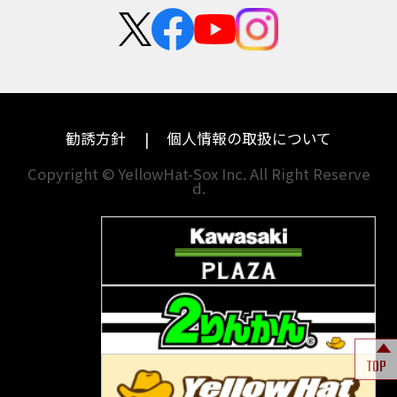
群馬
大阪
カワサキ
モトグッツイ
中途採用・アルバイト
埼玉
兵庫
ハーレーダビッドソン
MVアグスタ
千葉
奈良
ドゥカティ
他海外ﾒｰｶｰ
東京
和歌山
BMW
勧誘方針
個人情報の取扱について
神奈川
香川
Copyright © YellowHat-Sox Inc. All Right Reserve
d.
新潟
愛媛
石川
福岡
山梨
長崎
岐阜
熊本
TOP