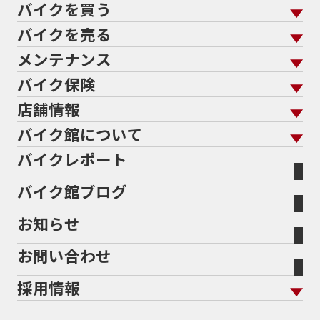
バイクを買う
バイクを売る
バイクを買う トップ
支払総額から探す
メンテナンス
バイクを売る トップ
ローン返却中の売却
バイクを探す
走行距離から探す
バイク保険
メンテナンス トップ
KeePer
バイク館買取の強み
よくあるご質問
メーカーから探す
中古車から探す
店舗情報
バイク保険 トップ
バイク点検
プロテクションフィルム
バイクを高く売るコツ
バイク買取強化車両
バイク館について
色から探す
国内新車から探す
施工
店舗情報 トップ
自賠責保険
バイク車検
バイクレポート
バイク買取の流れ
オンライン査定フォーム
バイク館について トップ
スタイルから探す
輸入新車から探す
北海道
静岡
整備予約フォーム
任意保険
Bikeep
バイク館ブログ
全国展開の強み
バイク館が選ばれる理由
排気量から探す
オリジナル延長保証
宮城
愛知
バイク保険無料見積り（現在未加入の方）
お知らせ
メーカー別買取相場・
事例一覧
会社概要
地域から探す
立ちごけ補償
バイク保険無料見積り（他社でご加入の方）
福島
三重
ヤマハ
トライアンフ
お問い合わせ
盗難保険
沿革
茨城
滋賀
ホンダ
アプリリア
採用情報
二輪公正取引協議会加盟店
栃木
京都
スズキ
KTM
新卒採用