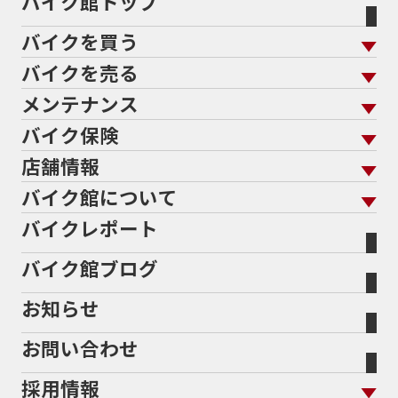
バイク館トップ
バイクを買う
バイクを売る
バイクを買う トップ
支払総額から探す
メンテナンス
バイクを売る トップ
ローン返却中の売却
バイクを探す
走行距離から探す
バイク保険
メンテナンス トップ
KeePer
バイク館買取の強み
よくあるご質問
メーカーから探す
中古車から探す
店舗情報
バイク保険 トップ
バイク点検
プロテクションフィルム
バイクを高く売るコツ
バイク買取強化車両
バイク館について
色から探す
国内新車から探す
施工
店舗情報 トップ
自賠責保険
バイク車検
バイクレポート
バイク買取の流れ
オンライン査定フォーム
バイク館について トップ
スタイルから探す
輸入新車から探す
北海道
静岡
整備予約フォーム
任意保険
Bikeep
バイク館ブログ
全国展開の強み
バイク館が選ばれる理由
排気量から探す
オリジナル延長保証
宮城
愛知
バイク保険無料見積り（現在未加入の方）
お知らせ
メーカー別買取相場・
事例一覧
会社概要
地域から探す
立ちごけ補償
バイク保険無料見積り（他社でご加入の方）
福島
三重
ヤマハ
トライアンフ
お問い合わせ
盗難保険
沿革
茨城
滋賀
ホンダ
アプリリア
採用情報
二輪公正取引協議会加盟店
栃木
京都