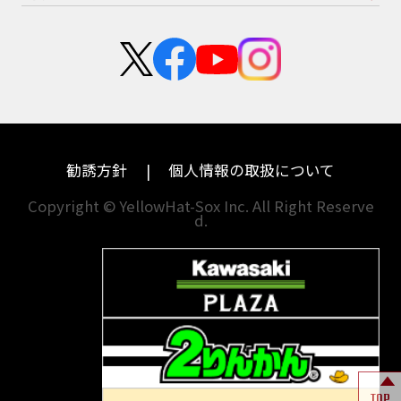
スズキ
KTM
新卒採用
群馬
大阪
カワサキ
モトグッツイ
中途採用・アルバイト
埼玉
兵庫
ハーレーダビッドソン
MVアグスタ
千葉
奈良
ドゥカティ
他海外ﾒｰｶｰ
東京
和歌山
BMW
勧誘方針
個人情報の取扱について
神奈川
香川
Copyright © YellowHat-Sox Inc. All Right Reserve
d.
新潟
愛媛
石川
福岡
山梨
長崎
岐阜
熊本
TOP