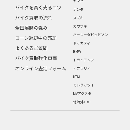
ヤマハ
バイクを高く売るコツ
ホンダ
バイク買取の流れ
スズキ
カワサキ
全国展開の強み
ハーレーダビッドソン
ローン返却中の売却
ドゥカティ
よくあるご質問
BMW
バイク買取強化車両
トライアンフ
オンライン査定フォーム
アプリリア
KTM
モトグッツイ
MVアグスタ
他海外ﾒｰｶｰ