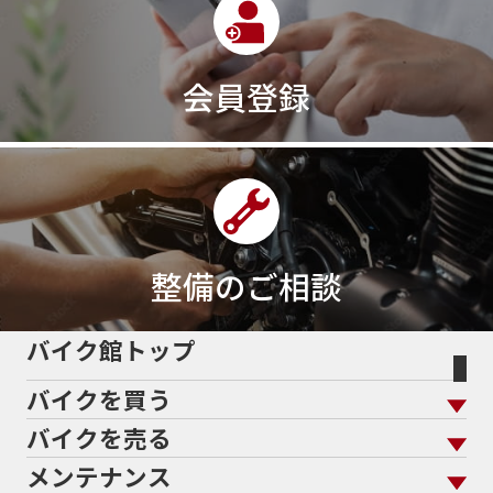
会員登録
整備のご相談
バイク館トップ
バイクを買う
バイクを売る
バイクを買う トップ
支払総額から探す
メンテナンス
バイクを売る トップ
ローン返却中の売却