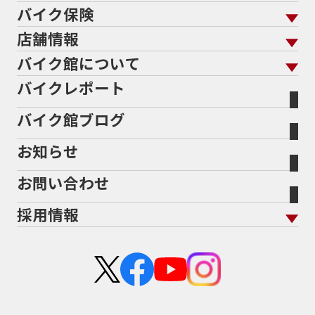
バイクを探す
走行距離から探す
バイク保険
メンテナンス トップ
KeePer
バイク館買取の強み
よくあるご質問
メーカーから探す
中古車から探す
店舗情報
バイク保険 トップ
バイク点検
プロテクションフィルム
バイクを高く売るコツ
バイク買取強化車両
バイク館について
色から探す
国内新車から探す
施工
店舗情報 トップ
自賠責保険
バイク車検
バイクレポート
バイク買取の流れ
オンライン査定フォーム
バイク館について トップ
スタイルから探す
輸入新車から探す
北海道
静岡
整備予約フォーム
任意保険
Bikeep
バイク館ブログ
全国展開の強み
バイク館が選ばれる理由
排気量から探す
オリジナル延長保証
宮城
愛知
バイク保険無料見積り（現在未加入の方）
お知らせ
メーカー別買取相場・
事例一覧
会社概要
地域から探す
立ちごけ補償
バイク保険無料見積り（他社でご加入の方）
福島
三重
ヤマハ
トライアンフ
お問い合わせ
盗難保険
沿革
茨城
滋賀
ホンダ
アプリリア
採用情報
二輪公正取引協議会加盟店
栃木
京都
スズキ
KTM
新卒採用
群馬
大阪
カワサキ
モトグッツイ
中途採用・アルバイト
埼玉
兵庫
ハーレーダビッドソン
MVアグスタ
千葉
奈良