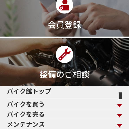
会員登録
整備のご相談
バイク館トップ
バイクを買う
バイクを売る
バイクを買う トップ
支払総額から探す
メンテナンス
バイクを売る トップ
ローン返却中の売却
バイクを探す
走行距離から探す