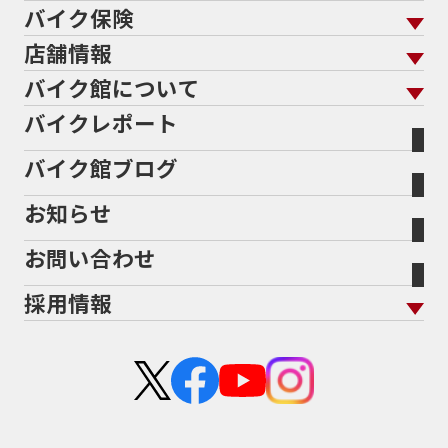
バイク保険
メンテナンス トップ
KeePer
バイク館買取の強み
よくあるご質問
メーカーから探す
中古車から探す
店舗情報
バイク保険 トップ
バイク点検
プロテクションフィルム
バイクを高く売るコツ
バイク買取強化車両
バイク館について
色から探す
国内新車から探す
施工
店舗情報 トップ
自賠責保険
バイク車検
バイクレポート
バイク買取の流れ
オンライン査定フォーム
バイク館について トップ
スタイルから探す
輸入新車から探す
北海道
静岡
整備予約フォーム
任意保険
Bikeep
バイク館ブログ
全国展開の強み
バイク館が選ばれる理由
排気量から探す
オリジナル延長保証
宮城
愛知
バイク保険無料見積り（現在未加入の方）
お知らせ
メーカー別買取相場・
事例一覧
会社概要
地域から探す
立ちごけ補償
バイク保険無料見積り（他社でご加入の方）
福島
三重
ヤマハ
トライアンフ
お問い合わせ
盗難保険
沿革
茨城
滋賀
ホンダ
アプリリア
採用情報
二輪公正取引協議会加盟店
栃木
京都
スズキ
KTM
新卒採用
群馬
大阪
カワサキ
モトグッツイ
中途採用・アルバイト
埼玉
兵庫
ハーレーダビッドソン
MVアグスタ
千葉
奈良