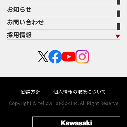
バイク保険無料見積り（現在未加入の方）
お知らせ
メーカー別買取相場・
事例一覧
会社概要
地域から探す
立ちごけ補償
バイク保険無料見積り（他社でご加入の方）
福島
三重
ヤマハ
トライアンフ
お問い合わせ
盗難保険
沿革
茨城
滋賀
ホンダ
アプリリア
採用情報
二輪公正取引協議会加盟店
栃木
京都
スズキ
KTM
新卒採用
群馬
大阪
カワサキ
モトグッツイ
中途採用・アルバイト
埼玉
兵庫
ハーレーダビッドソン
MVアグスタ
千葉
奈良
ドゥカティ
他海外ﾒｰｶｰ
東京
和歌山
BMW
勧誘方針
個人情報の取扱について
神奈川
香川
Copyright © YellowHat-Sox Inc. All Right Reserve
d.
新潟
愛媛
石川
福岡