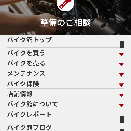
整備のご相談
バイク館トップ
バイクを買う
バイクを売る
バイクを買う トップ
支払総額から探す
メンテナンス
バイクを売る トップ
ローン返却中の売却
バイクを探す
走行距離から探す
バイク保険
メンテナンス トップ
KeePer
バイク館買取の強み
よくあるご質問
メーカーから探す
中古車から探す
店舗情報
バイク保険 トップ
バイク点検
プロテクションフィルム
バイクを高く売るコツ
バイク買取強化車両
バイク館について
色から探す
国内新車から探す
施工
店舗情報 トップ
自賠責保険
バイク車検
バイクレポート
バイク買取の流れ
オンライン査定フォーム
バイク館について トップ
スタイルから探す
輸入新車から探す
北海道
静岡
整備予約フォーム
任意保険
Bikeep
バイク館ブログ
全国展開の強み
バイク館が選ばれる理由
排気量から探す
オリジナル延長保証
宮城
愛知