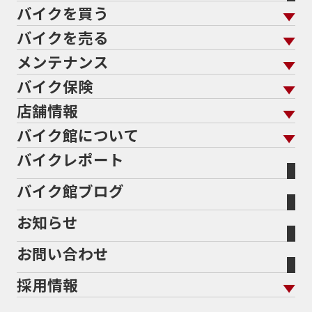
バイクを買う
バイクを売る
バイクを買う トップ
支払総額から探す
メンテナンス
バイクを売る トップ
ローン返却中の売却
バイクを探す
走行距離から探す
バイク保険
メンテナンス トップ
KeePer
バイク館買取の強み
よくあるご質問
メーカーから探す
中古車から探す
店舗情報
バイク保険 トップ
バイク点検
プロテクションフィルム
バイクを高く売るコツ
バイク買取強化車両
バイク館について
色から探す
国内新車から探す
施工
店舗情報 トップ
自賠責保険
バイク車検
バイクレポート
バイク買取の流れ
オンライン査定フォーム
バイク館について トップ
スタイルから探す
輸入新車から探す
北海道
静岡
整備予約フォーム
任意保険
Bikeep
バイク館ブログ
全国展開の強み
バイク館が選ばれる理由
排気量から探す
オリジナル延長保証
宮城
愛知
バイク保険無料見積り（現在未加入の方）
お知らせ
メーカー別買取相場・
事例一覧
会社概要
地域から探す
立ちごけ補償
バイク保険無料見積り（他社でご加入の方）
福島
三重
ヤマハ
トライアンフ
お問い合わせ
盗難保険
沿革
茨城
滋賀
ホンダ
アプリリア
採用情報
二輪公正取引協議会加盟店
栃木
京都
スズキ
KTM