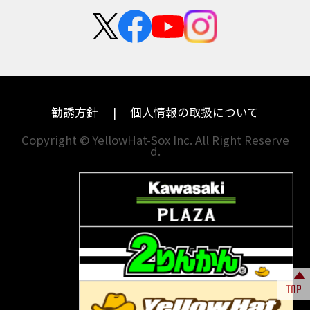
新卒採用
群馬
大阪
カワサキ
モトグッツイ
中途採用・アルバイト
埼玉
兵庫
ハーレーダビッドソン
MVアグスタ
千葉
奈良
ドゥカティ
他海外ﾒｰｶｰ
東京
和歌山
BMW
勧誘方針
個人情報の取扱について
神奈川
香川
Copyright © YellowHat-Sox Inc. All Right Reserve
d.
新潟
愛媛
石川
福岡
山梨
長崎
岐阜
熊本
TOP