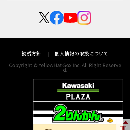
スズキ
KTM
新卒採用
群馬
大阪
カワサキ
モトグッツイ
中途採用・アルバイト
埼玉
兵庫
ハーレーダビッドソン
MVアグスタ
千葉
奈良
ドゥカティ
他海外ﾒｰｶｰ
東京
和歌山
BMW
勧誘方針
個人情報の取扱について
神奈川
香川
Copyright © YellowHat-Sox Inc. All Right Reserve
d.
新潟
愛媛
石川
福岡
山梨
長崎
岐阜
熊本
TOP