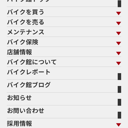
バイクを買う
バイクを売る
バイクを買う トップ
支払総額から探す
メンテナンス
バイクを売る トップ
ローン返却中の売却
バイクを探す
走行距離から探す
バイク保険
メンテナンス トップ
KeePer
バイク館買取の強み
よくあるご質問
メーカーから探す
中古車から探す
店舗情報
バイク保険 トップ
バイク点検
プロテクションフィルム
バイクを高く売るコツ
バイク買取強化車両
バイク館について
色から探す
国内新車から探す
施工
店舗情報 トップ
自賠責保険
バイク車検
バイクレポート
バイク買取の流れ
オンライン査定フォーム
バイク館について トップ
スタイルから探す
輸入新車から探す
北海道
静岡
整備予約フォーム
任意保険
Bikeep
バイク館ブログ
全国展開の強み
バイク館が選ばれる理由
排気量から探す
オリジナル延長保証
宮城
愛知
バイク保険無料見積り（現在未加入の方）
お知らせ
メーカー別買取相場・
事例一覧
会社概要
地域から探す
立ちごけ補償
バイク保険無料見積り（他社でご加入の方）
福島
三重
ヤマハ
トライアンフ
お問い合わせ
盗難保険
沿革
茨城
滋賀
ホンダ
アプリリア
採用情報
二輪公正取引協議会加盟店
栃木
京都