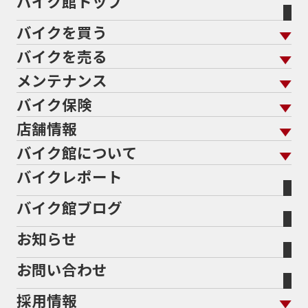
バイク館トップ
バイクを買う
バイクを売る
バイクを買う トップ
支払総額から探す
メンテナンス
バイクを売る トップ
ローン返却中の売却
バイクを探す
走行距離から探す
バイク保険
メンテナンス トップ
KeePer
バイク館買取の強み
よくあるご質問
メーカーから探す
中古車から探す
店舗情報
バイク保険 トップ
バイク点検
プロテクションフィルム
バイクを高く売るコツ
バイク買取強化車両
バイク館について
色から探す
国内新車から探す
施工
店舗情報 トップ
自賠責保険
バイク車検
バイクレポート
バイク買取の流れ
オンライン査定フォーム
バイク館について トップ
スタイルから探す
輸入新車から探す
北海道
静岡
整備予約フォーム
任意保険
Bikeep
バイク館ブログ
全国展開の強み
バイク館が選ばれる理由
排気量から探す
オリジナル延長保証
宮城
愛知
バイク保険無料見積り（現在未加入の方）
お知らせ
メーカー別買取相場・
事例一覧
会社概要
地域から探す
立ちごけ補償
バイク保険無料見積り（他社でご加入の方）
福島
三重
ヤマハ
トライアンフ
お問い合わせ
盗難保険
沿革
茨城
滋賀
ホンダ
アプリリア
採用情報
二輪公正取引協議会加盟店
栃木
京都