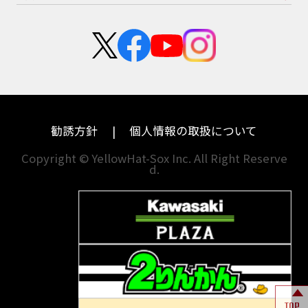
スズキ
KTM
新卒採用
群馬
大阪
カワサキ
モトグッツイ
中途採用・アルバイト
埼玉
兵庫
ハーレーダビッドソン
MVアグスタ
千葉
奈良
ドゥカティ
他海外ﾒｰｶｰ
東京
和歌山
BMW
勧誘方針
個人情報の取扱について
神奈川
香川
Copyright © YellowHat-Sox Inc. All Right Reserve
d.
新潟
愛媛
石川
福岡
山梨
長崎
岐阜
熊本
TOP