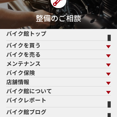
整備のご相談
バイク館トップ
バイクを買う
バイクを売る
バイクを買う トップ
支払総額から探す
メンテナンス
バイクを売る トップ
ローン返却中の売却
バイクを探す
走行距離から探す
バイク保険
メンテナンス トップ
KeePer
バイク館買取の強み
よくあるご質問
メーカーから探す
中古車から探す
店舗情報
バイク保険 トップ
バイク点検
プロテクションフィルム
バイクを高く売るコツ
バイク買取強化車両
バイク館について
色から探す
国内新車から探す
施工
店舗情報 トップ
自賠責保険
バイク車検
バイクレポート
バイク買取の流れ
オンライン査定フォーム
バイク館について トップ
スタイルから探す
輸入新車から探す
北海道
静岡
整備予約フォーム
任意保険
Bikeep
バイク館ブログ
全国展開の強み
バイク館が選ばれる理由
排気量から探す
オリジナル延長保証
宮城
愛知
バイク保険無料見積り（現在未加入の方）