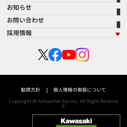
お知らせ
メーカー別買取相場・
事例一覧
会社概要
地域から探す
立ちごけ補償
バイク保険無料見積り（他社でご加入の方）
福島
三重
ヤマハ
トライアンフ
お問い合わせ
盗難保険
沿革
茨城
滋賀
ホンダ
アプリリア
採用情報
二輪公正取引協議会加盟店
栃木
京都
スズキ
KTM
新卒採用
群馬
大阪
カワサキ
モトグッツイ
中途採用・アルバイト
埼玉
兵庫
ハーレーダビッドソン
MVアグスタ
千葉
奈良
ドゥカティ
他海外ﾒｰｶｰ
東京
和歌山
BMW
勧誘方針
個人情報の取扱について
神奈川
香川
Copyright © YellowHat-Sox Inc. All Right Reserve
d.
新潟
愛媛
石川
福岡