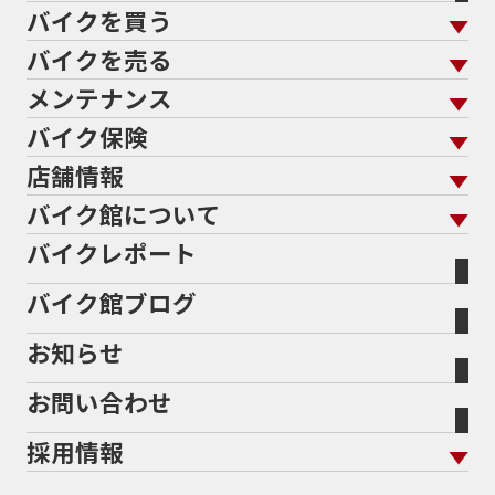
バイクを買う
バイクを売る
バイクを買う トップ
支払総額から探す
メンテナンス
バイクを売る トップ
ローン返却中の売却
バイクを探す
走行距離から探す
バイク保険
メンテナンス トップ
KeePer
バイク館買取の強み
よくあるご質問
メーカーから探す
中古車から探す
店舗情報
バイク保険 トップ
バイク点検
プロテクションフィルム
バイクを高く売るコツ
バイク買取強化車両
バイク館について
色から探す
国内新車から探す
施工
店舗情報 トップ
自賠責保険
バイク車検
バイクレポート
バイク買取の流れ
オンライン査定フォーム
バイク館について トップ
スタイルから探す
輸入新車から探す
北海道
静岡
整備予約フォーム
任意保険
Bikeep
バイク館ブログ
全国展開の強み
バイク館が選ばれる理由
排気量から探す
オリジナル延長保証
宮城
愛知
バイク保険無料見積り（現在未加入の方）
お知らせ
メーカー別買取相場・
事例一覧
会社概要
地域から探す
立ちごけ補償
バイク保険無料見積り（他社でご加入の方）
福島
三重
ヤマハ
トライアンフ
お問い合わせ
盗難保険
沿革
茨城
滋賀
ホンダ
アプリリア
採用情報
二輪公正取引協議会加盟店
栃木
京都
スズキ
KTM