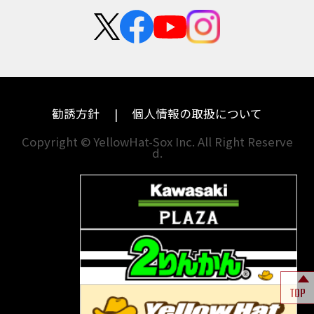
新卒採用
群馬
大阪
カワサキ
モトグッツイ
中途採用・アルバイト
埼玉
兵庫
ハーレーダビッドソン
MVアグスタ
千葉
奈良
ドゥカティ
他海外ﾒｰｶｰ
東京
和歌山
BMW
勧誘方針
個人情報の取扱について
神奈川
香川
Copyright © YellowHat-Sox Inc. All Right Reserve
d.
新潟
愛媛
石川
福岡
山梨
長崎
岐阜
熊本
TOP