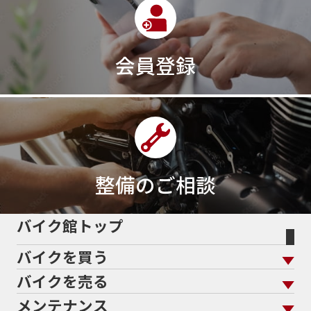
会員登録
整備のご相談
バイク館トップ
バイクを買う
バイクを売る
バイクを買う トップ
支払総額から探す
メンテナンス
バイクを売る トップ
ローン返却中の売却