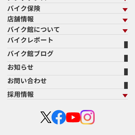
バイクを探す
走行距離から探す
バイク保険
メンテナンス トップ
KeePer
バイク館買取の強み
よくあるご質問
メーカーから探す
中古車から探す
店舗情報
バイク保険 トップ
バイク点検
プロテクションフィルム
バイクを高く売るコツ
バイク買取強化車両
バイク館について
色から探す
国内新車から探す
施工
店舗情報 トップ
自賠責保険
バイク車検
バイクレポート
バイク買取の流れ
オンライン査定フォーム
バイク館について トップ
スタイルから探す
輸入新車から探す
北海道
静岡
整備予約フォーム
任意保険
Bikeep
バイク館ブログ
全国展開の強み
バイク館が選ばれる理由
排気量から探す
オリジナル延長保証
宮城
愛知
バイク保険無料見積り（現在未加入の方）
お知らせ
メーカー別買取相場・
事例一覧
会社概要
地域から探す
立ちごけ補償
バイク保険無料見積り（他社でご加入の方）
福島
三重
ヤマハ
トライアンフ
お問い合わせ
盗難保険
沿革
茨城
滋賀
ホンダ
アプリリア
採用情報
二輪公正取引協議会加盟店
栃木
京都
スズキ
KTM
新卒採用
群馬
大阪
カワサキ
モトグッツイ
中途採用・アルバイト
埼玉
兵庫
ハーレーダビッドソン
MVアグスタ