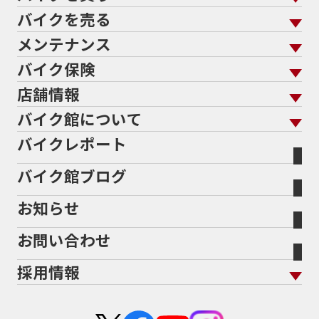
バイクを売る
バイクを買う トップ
支払総額から探す
メンテナンス
バイクを売る トップ
ローン返却中の売却
バイクを探す
走行距離から探す
バイク保険
メンテナンス トップ
KeePer
バイク館買取の強み
よくあるご質問
メーカーから探す
中古車から探す
店舗情報
バイク保険 トップ
バイク点検
プロテクションフィルム
バイクを高く売るコツ
バイク買取強化車両
バイク館について
色から探す
国内新車から探す
施工
店舗情報 トップ
自賠責保険
バイク車検
バイクレポート
バイク買取の流れ
オンライン査定フォーム
バイク館について トップ
スタイルから探す
輸入新車から探す
北海道
静岡
整備予約フォーム
任意保険
Bikeep
バイク館ブログ
全国展開の強み
バイク館が選ばれる理由
排気量から探す
オリジナル延長保証
宮城
愛知
バイク保険無料見積り（現在未加入の方）
お知らせ
メーカー別買取相場・
事例一覧
会社概要
地域から探す
立ちごけ補償
バイク保険無料見積り（他社でご加入の方）
福島
三重
ヤマハ
トライアンフ
お問い合わせ
盗難保険
沿革
茨城
滋賀
ホンダ
アプリリア
採用情報
二輪公正取引協議会加盟店
栃木
京都
スズキ
KTM
新卒採用
群馬
大阪
カワサキ
モトグッツイ