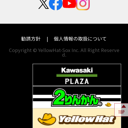
中途採用・アルバイト
埼玉
兵庫
ハーレーダビッドソン
MVアグスタ
千葉
奈良
ドゥカティ
他海外ﾒｰｶｰ
東京
和歌山
BMW
勧誘方針
個人情報の取扱について
神奈川
香川
Copyright © YellowHat-Sox Inc. All Right Reserve
d.
新潟
愛媛
石川
福岡
山梨
長崎
岐阜
熊本
TOP