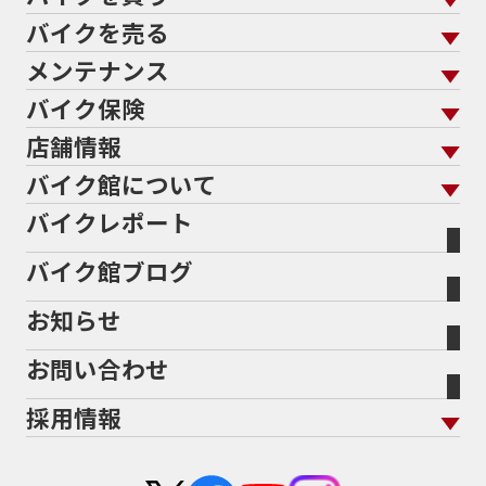
バイクを売る
バイクを買う トップ
支払総額から探す
メンテナンス
バイクを売る トップ
ローン返却中の売却
バイクを探す
走行距離から探す
バイク保険
メンテナンス トップ
KeePer
バイク館買取の強み
よくあるご質問
メーカーから探す
中古車から探す
店舗情報
バイク保険 トップ
バイク点検
プロテクションフィルム
バイクを高く売るコツ
バイク買取強化車両
バイク館について
色から探す
国内新車から探す
施工
店舗情報 トップ
自賠責保険
バイク車検
バイクレポート
バイク買取の流れ
オンライン査定フォーム
バイク館について トップ
スタイルから探す
輸入新車から探す
北海道
静岡
整備予約フォーム
任意保険
Bikeep
バイク館ブログ
全国展開の強み
バイク館が選ばれる理由
排気量から探す
オリジナル延長保証
宮城
愛知
バイク保険無料見積り（現在未加入の方）
お知らせ
メーカー別買取相場・
事例一覧
会社概要
地域から探す
立ちごけ補償
バイク保険無料見積り（他社でご加入の方）
福島
三重
ヤマハ
トライアンフ
お問い合わせ
盗難保険
沿革
茨城
滋賀
ホンダ
アプリリア
採用情報
二輪公正取引協議会加盟店
栃木
京都
スズキ
KTM
新卒採用
群馬
大阪