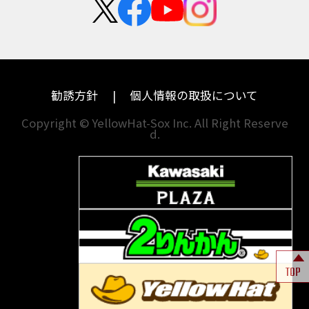
カワサキ
モトグッツイ
中途採用・アルバイト
埼玉
兵庫
ハーレーダビッドソン
MVアグスタ
千葉
奈良
ドゥカティ
他海外ﾒｰｶｰ
東京
和歌山
BMW
勧誘方針
個人情報の取扱について
神奈川
香川
Copyright © YellowHat-Sox Inc. All Right Reserve
d.
新潟
愛媛
石川
福岡
山梨
長崎
岐阜
熊本
TOP