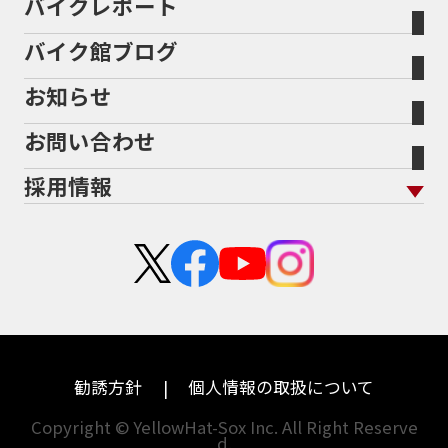
バイクレポート
バイク買取の流れ
オンライン査定フォーム
バイク館について トップ
スタイルから探す
輸入新車から探す
北海道
静岡
整備予約フォーム
任意保険
Bikeep
バイク館ブログ
全国展開の強み
バイク館が選ばれる理由
排気量から探す
オリジナル延長保証
宮城
愛知
バイク保険無料見積り（現在未加入の方）
お知らせ
メーカー別買取相場・
事例一覧
会社概要
地域から探す
立ちごけ補償
バイク保険無料見積り（他社でご加入の方）
福島
三重
ヤマハ
トライアンフ
お問い合わせ
盗難保険
沿革
茨城
滋賀
ホンダ
アプリリア
採用情報
二輪公正取引協議会加盟店
栃木
京都
スズキ
KTM
新卒採用
群馬
大阪
カワサキ
モトグッツイ
中途採用・アルバイト
埼玉
兵庫
ハーレーダビッドソン
MVアグスタ
千葉
奈良
ドゥカティ
他海外ﾒｰｶｰ
東京
和歌山
BMW
勧誘方針
個人情報の取扱について
神奈川
香川
Copyright © YellowHat-Sox Inc. All Right Reserve
d.