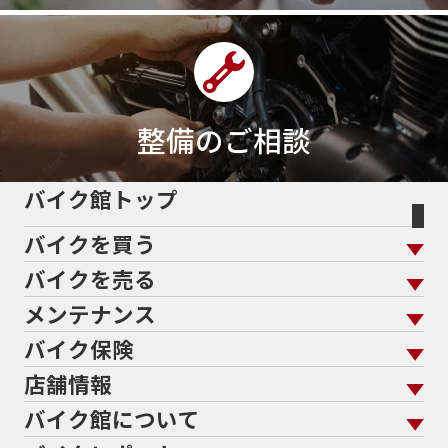
整備のご相談
バイク館トップ
バイクを買う
バイクを売る
バイクを買う トップ
支払総額から探す
メンテナンス
バイクを売る トップ
ローン返却中の売却
バイクを探す
走行距離から探す
バイク保険
メンテナンス トップ
KeePer
バイク館買取の強み
よくあるご質問
メーカーから探す
中古車から探す
店舗情報
バイク保険 トップ
バイク点検
プロテクションフィルム
バイクを高く売るコツ
バイク買取強化車両
バイク館について
色から探す
国内新車から探す
施工
店舗情報 トップ
自賠責保険
バイク車検